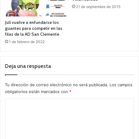
21 de septiembre de 2015
Juli vuelve a enfundarse los
guantes para competir en las
filas de la AD San Clemente
1 de febrero de 2022
Deja una respuesta
Tu dirección de correo electrónico no será publicada.
Los campos
obligatorios están marcados con
*
C
o
m
e