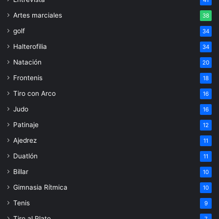
41
Artes marciales
38
golf
34
Halterofilia
34
Natación
20
Frontenis
18
Tiro con Arco
16
Judo
16
Patinaje
12
Ajedrez
11
Duatlón
11
Billar
10
Gimnasia Rítmica
10
Tenis
9
Tiro al Plato