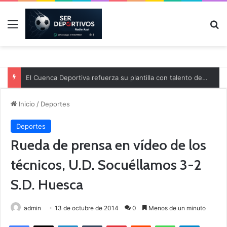
Menú
B
El Cuenca Deportiva refuerza su plantilla con talento de la comarca
Inicio
/
Deportes
Deportes
Rueda de prensa en vídeo de los
técnicos, U.D. Socuéllamos 3-2
S.D. Huesca
admin
13 de octubre de 2014
0
Menos de un minuto
Facebook
X
LinkedIn
Tumblr
Pinterest
Reddit
WhatsApp
Telegram