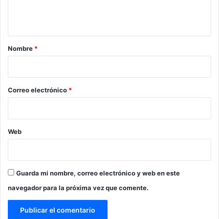
n
t
a
r
Nombre
*
i
o
*
Correo electrónico
*
Web
Guarda mi nombre, correo electrónico y web en este
navegador para la próxima vez que comente.