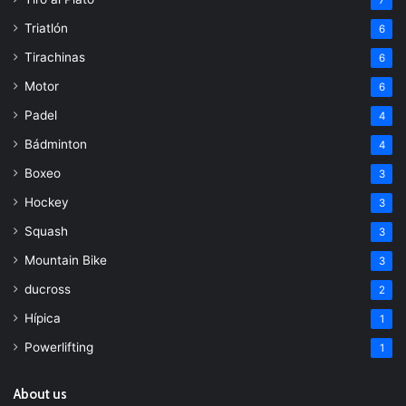
7
Triatlón
6
Tirachinas
6
Motor
6
Padel
4
Bádminton
4
Boxeo
3
Hockey
3
Squash
3
Mountain Bike
3
ducross
2
Hípica
1
Powerlifting
1
About us