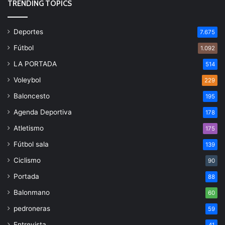
TRENDING TOPICS
Deportes
7.675
Fútbol
1.092
LA PORTADA
514
Voleybol
229
Baloncesto
195
Agenda Deportiva
178
Atletismo
175
Fútbol sala
139
Ciclismo
90
Portada
88
Balonmano
60
pedroneras
59
Entrevista