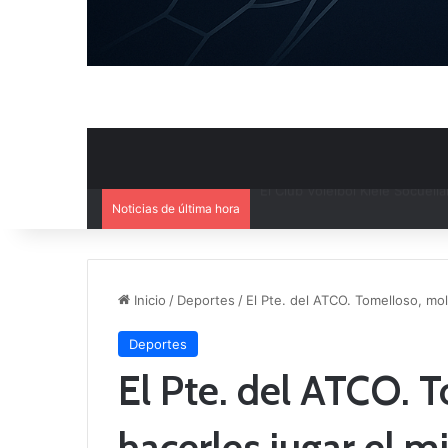
Noticias de última hora
El Cuenca Deportiva refuerza s
Inicio
/
Deportes
/
El Pte. del ATCO. Tomelloso, mol
Deportes
El Pte. del ATCO. 
hacerles jugar el m