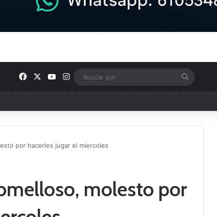
Facebook
X
YouTube
Instagram
Buscar
por
u plantilla con talento de la comarca
esto por hacerles jugar el miercoles
Tomelloso, molesto por
iercoles