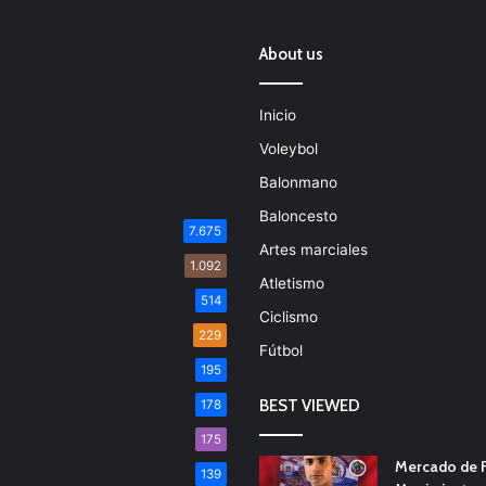
About us
Inicio
Voleybol
Balonmano
Baloncesto
7.675
Artes marciales
1.092
Atletismo
514
Ciclismo
229
Fútbol
195
BEST VIEWED
178
175
Mercado de F
139