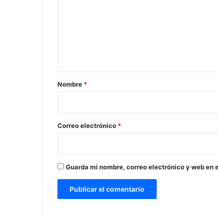
m
e
n
t
a
r
Nombre
*
i
o
*
Correo electrónico
*
Guarda mi nombre, correo electrónico y web en 