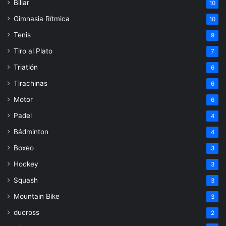
Billar
10
Gimnasia Rítmica
10
Tenis
9
Tiro al Plato
7
Triatlón
6
Tirachinas
6
Motor
6
Padel
4
Bádminton
4
Boxeo
3
Hockey
3
Squash
3
Mountain Bike
3
ducross
2