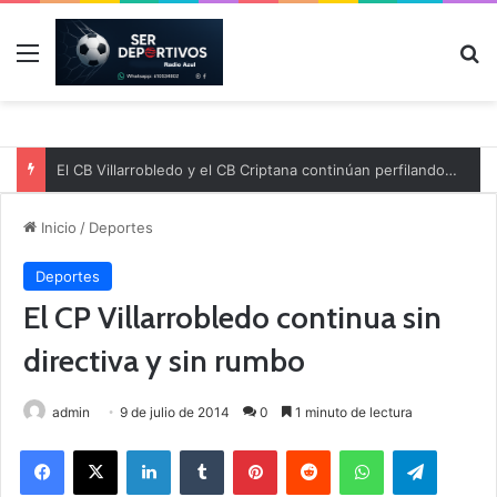
Menú
B
El CB Villarrobledo y el CB Criptana continúan perfilando sus plantillas
Inicio
/
Deportes
Deportes
El CP Villarrobledo continua sin
directiva y sin rumbo
admin
9 de julio de 2014
0
1 minuto de lectura
Facebook
X
LinkedIn
Tumblr
Pinterest
Reddit
WhatsApp
Telegram