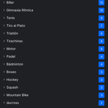
Billar
10
Gimnasia Rítmica
10
Tenis
9
Tiro al Plato
7
Triatlón
6
Tirachinas
6
Motor
6
Padel
4
Bádminton
4
Boxeo
3
Hockey
3
Squash
3
Mountain Bike
3
ducross
2