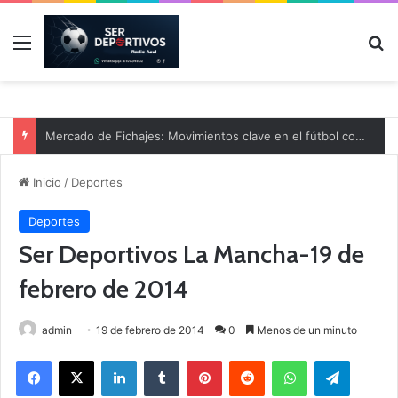
Menú
B
Mercado de Fichajes: Movimientos clave en el fútbol comarcal
Inicio
/
Deportes
Deportes
Ser Deportivos La Mancha-19 de
febrero de 2014
admin
19 de febrero de 2014
0
Menos de un minuto
Facebook
X
LinkedIn
Tumblr
Pinterest
Reddit
WhatsApp
Telegram