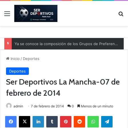
Menú
B
Ya se conoce la composición de los Grupos de Preferente y el calendario
Inicio
/
Deportes
Deportes
Ser Deportivos La Mancha-07 de
febrero de 2014
admin
7 de febrero de 2014
0
Menos de un minuto
Facebook
X
LinkedIn
Tumblr
Pinterest
Reddit
WhatsApp
Telegram