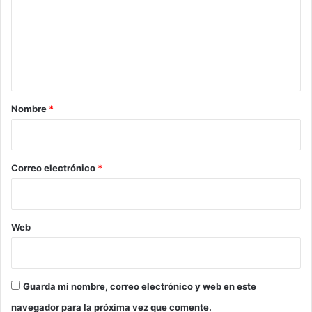
m
e
n
t
a
r
Nombre
*
i
o
*
Correo electrónico
*
Web
Guarda mi nombre, correo electrónico y web en este
navegador para la próxima vez que comente.