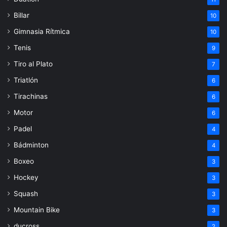
Billar
10
Gimnasia Rítmica
10
Tenis
9
Tiro al Plato
7
Triatlón
6
Tirachinas
6
Motor
6
Padel
4
Bádminton
4
Boxeo
3
Hockey
3
Squash
3
Mountain Bike
3
ducross
2