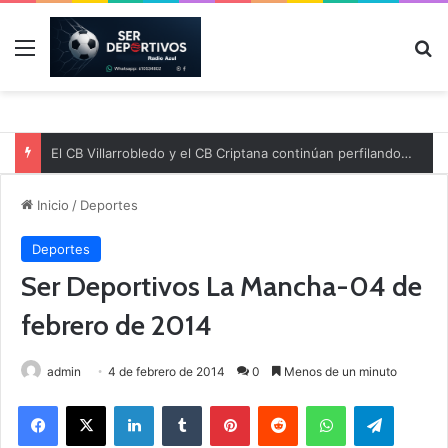
Menú
B
El CB Villarrobledo y el CB Criptana continúan perfilando sus plantillas
Inicio
/
Deportes
Deportes
Ser Deportivos La Mancha-04 de
febrero de 2014
admin
4 de febrero de 2014
0
Menos de un minuto
Facebook
X
LinkedIn
Tumblr
Pinterest
Reddit
WhatsApp
Telegram