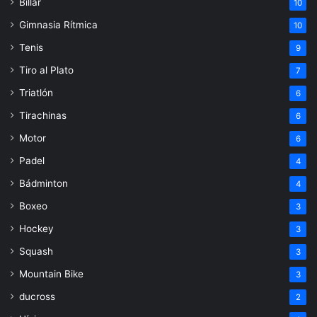
Billar
10
Gimnasia Rítmica
10
Tenis
9
Tiro al Plato
7
Triatlón
6
Tirachinas
6
Motor
6
Padel
4
Bádminton
4
Boxeo
3
Hockey
3
Squash
3
Mountain Bike
3
ducross
2