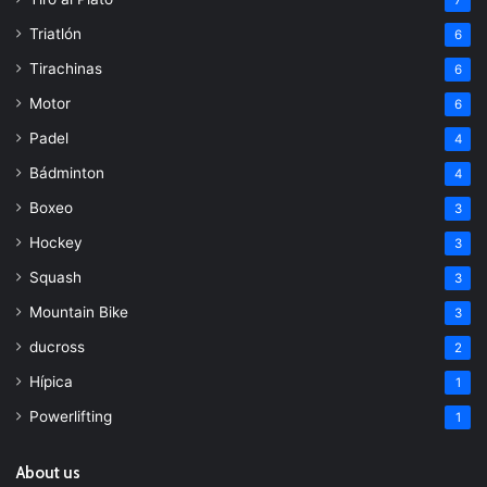
7
Triatlón
6
Tirachinas
6
Motor
6
Padel
4
Bádminton
4
Boxeo
3
Hockey
3
Squash
3
Mountain Bike
3
ducross
2
Hípica
1
Powerlifting
1
About us