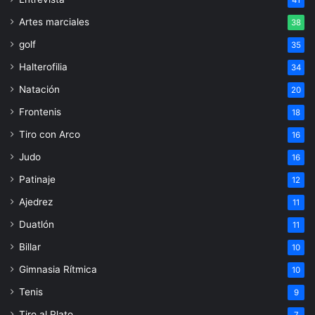
41
Artes marciales
38
golf
35
Halterofilia
34
Natación
20
Frontenis
18
Tiro con Arco
16
Judo
16
Patinaje
12
Ajedrez
11
Duatlón
11
Billar
10
Gimnasia Rítmica
10
Tenis
9
Tiro al Plato