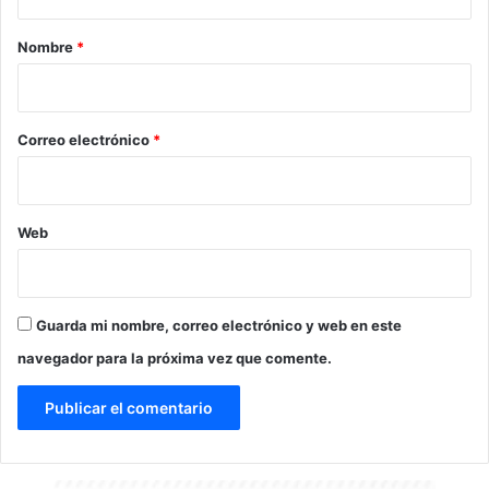
a
r
Nombre
*
i
o
*
Correo electrónico
*
Web
Guarda mi nombre, correo electrónico y web en este
navegador para la próxima vez que comente.