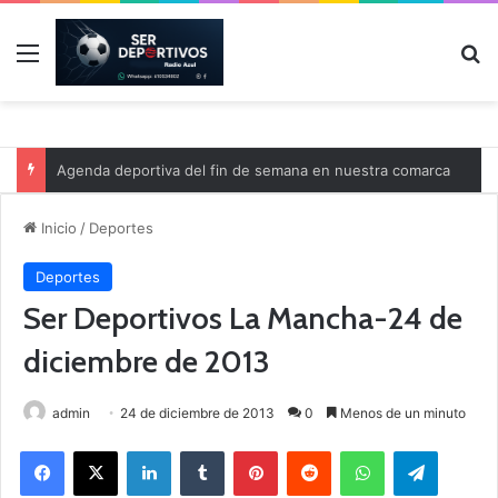
Menú
B
Agenda deportiva del fin de semana en nuestra comarca
Inicio
/
Deportes
Deportes
Ser Deportivos La Mancha-24 de
diciembre de 2013
admin
24 de diciembre de 2013
0
Menos de un minuto
Facebook
X
LinkedIn
Tumblr
Pinterest
Reddit
WhatsApp
Telegram