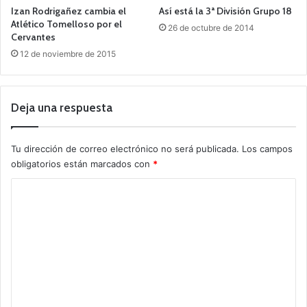
Izan Rodrigañez cambia el
Así está la 3ª División Grupo 18
Atlético Tomelloso por el
26 de octubre de 2014
Cervantes
12 de noviembre de 2015
Deja una respuesta
Tu dirección de correo electrónico no será publicada.
Los campos
obligatorios están marcados con
*
C
o
m
e
n
t