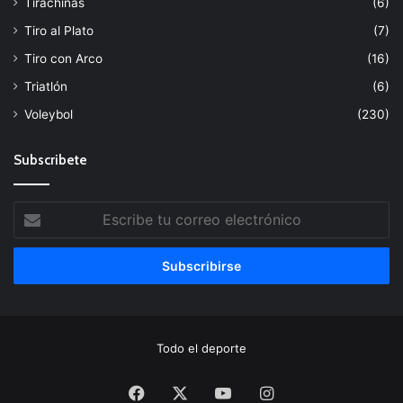
Tirachinas
(6)
Tiro al Plato
(7)
Tiro con Arco
(16)
Triatlón
(6)
Voleybol
(230)
Subscribete
Escribe
tu
correo
electrónico
Todo el deporte
Facebook
X
YouTube
Instagram