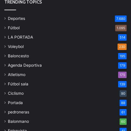
TRENDING TOPICS
Deportes
7.680
Fútbol
1.095
LA PORTADA
514
Voleybol
230
Baloncesto
195
Agenda Deportiva
179
Atletismo
175
Fútbol sala
139
Ciclismo
90
Portada
88
pedroneras
61
Balonmano
60
Entrevista