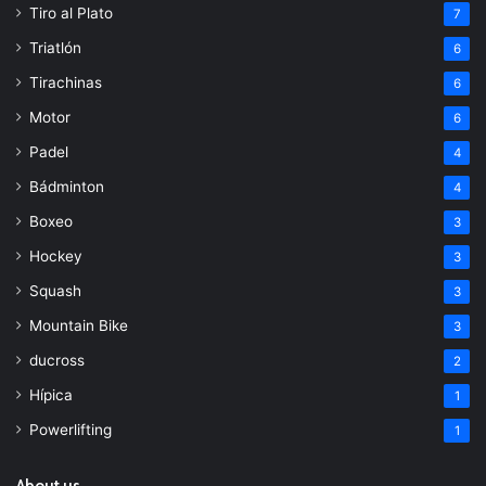
Tiro al Plato
7
Triatlón
6
Tirachinas
6
Motor
6
Padel
4
Bádminton
4
Boxeo
3
Hockey
3
Squash
3
Mountain Bike
3
ducross
2
Hípica
1
Powerlifting
1