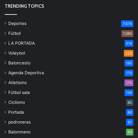
TRENDING TOPICS
Deportes
7.679
Fútbol
1.095
LA PORTADA
514
Voleybol
229
Baloncesto
195
Agenda Deportiva
179
Atletismo
175
Fútbol sala
139
Ciclismo
90
Portada
88
pedroneras
61
Balonmano
60