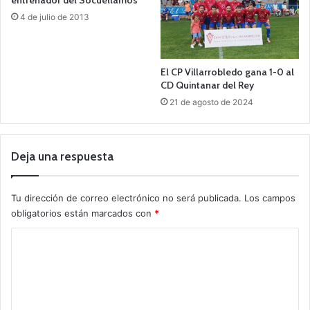
entrenador del Socuéllamos
4 de julio de 2013
El CP Villarrobledo gana 1-0 al
CD Quintanar del Rey
21 de agosto de 2024
Deja una respuesta
Tu dirección de correo electrónico no será publicada.
Los campos
obligatorios están marcados con
*
C
o
m
e