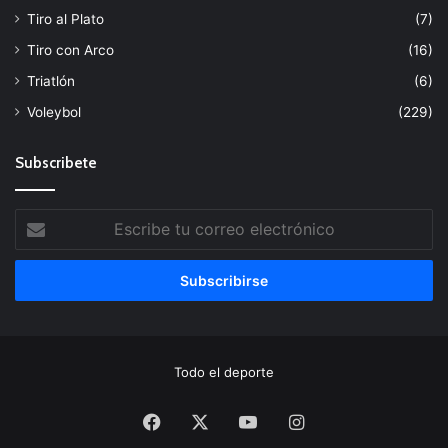
Tiro al Plato
(7)
Tiro con Arco
(16)
Triatlón
(6)
Voleybol
(229)
Subscribete
Escribe
tu
correo
electrónico
Todo el deporte
Facebook
X
YouTube
Instagram