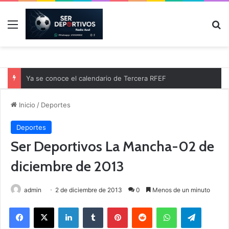
Menú
B
Ya se conoce el calendario de Tercera RFEF
Inicio
/
Deportes
Deportes
Ser Deportivos La Mancha-02 de
diciembre de 2013
admin
2 de diciembre de 2013
0
Menos de un minuto
Facebook
X
LinkedIn
Tumblr
Pinterest
Reddit
WhatsApp
Telegram