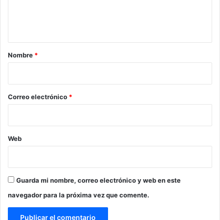
n
t
a
r
Nombre
*
i
o
*
Correo electrónico
*
Web
Guarda mi nombre, correo electrónico y web en este
navegador para la próxima vez que comente.