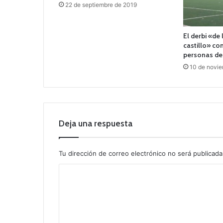
22 de septiembre de 2019
El derbi «de 
castillo» co
personas de
10 de novi
Deja una respuesta
Tu dirección de correo electrónico no será publicada
C
o
m
e