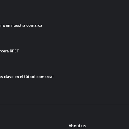
ana en nuestra comarca
ercera RFEF
s clave en el fútbol comarcal
About us