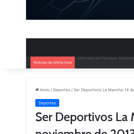
Noticias de última hora
El CB Villarrobledo y el CB Cri
Inicio
/
Deportes
/
Ser Deportivos La Mancha-14 d
Deportes
Ser Deportivos La
noviembre de 201