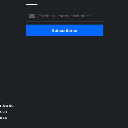
Escribe
tu
correo
electrónico
tiva del
a en
arca