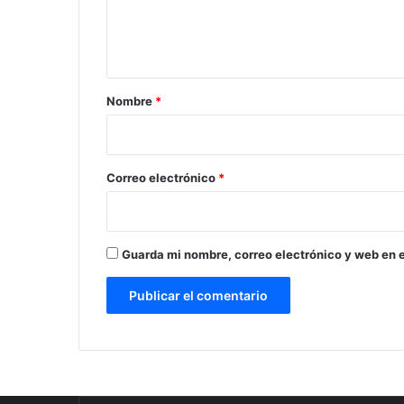
n
t
a
r
Nombre
*
i
o
*
Correo electrónico
*
Guarda mi nombre, correo electrónico y web en 