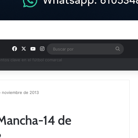
Facebook
X
YouTube
Instagram
Buscar
por
ptana continúan perfilando sus plantillas
e noviembre de 2013
 Mancha-14 de
3