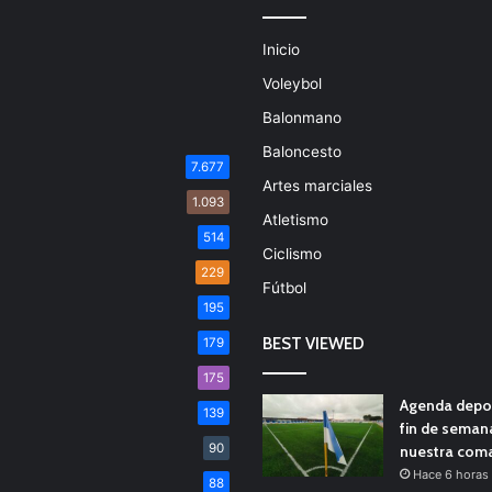
Inicio
Voleybol
Balonmano
Baloncesto
7.677
Artes marciales
1.093
Atletismo
514
Ciclismo
229
Fútbol
195
BEST VIEWED
179
175
Agenda depor
139
fin de seman
90
nuestra com
Hace 6 horas
88