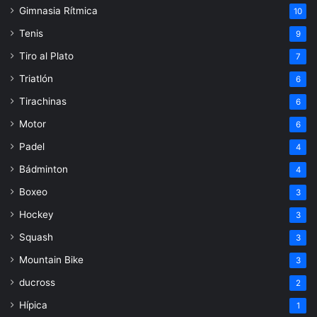
Gimnasia Rítmica
10
Tenis
9
Tiro al Plato
7
Triatlón
6
Tirachinas
6
Motor
6
Padel
4
Bádminton
4
Boxeo
3
Hockey
3
Squash
3
Mountain Bike
3
ducross
2
Hípica
1