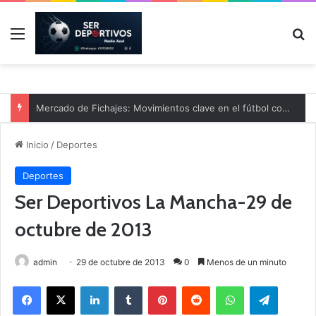
Menú
B
Mercado de Fichajes: Movimientos clave en el fútbol comarcal
Inicio
/
Deportes
Deportes
Ser Deportivos La Mancha-29 de
octubre de 2013
admin
29 de octubre de 2013
0
Menos de un minuto
Facebook
X
LinkedIn
Tumblr
Pinterest
Reddit
WhatsApp
Telegram