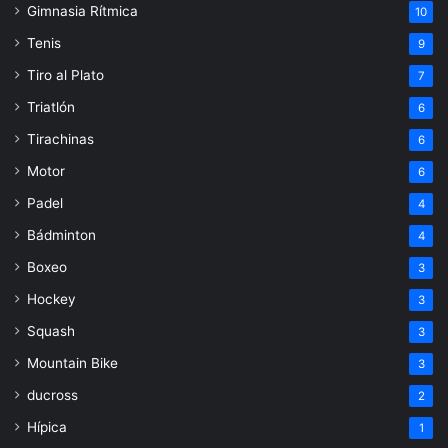
Gimnasia Rítmica
10
Tenis
9
Tiro al Plato
7
Triatlón
6
Tirachinas
6
Motor
6
Padel
4
Bádminton
4
Boxeo
3
Hockey
3
Squash
3
Mountain Bike
3
ducross
2
Hípica
1