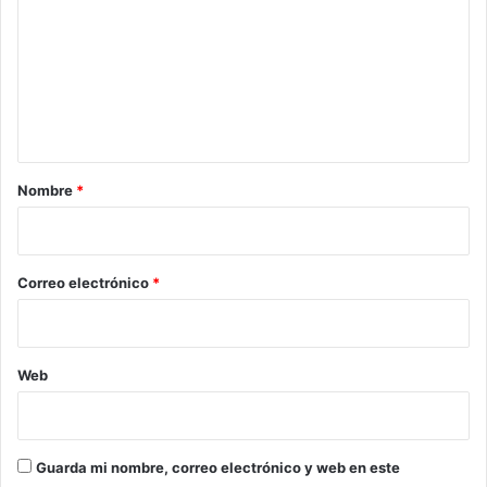
m
e
n
t
a
r
Nombre
*
i
o
*
Correo electrónico
*
Web
Guarda mi nombre, correo electrónico y web en este