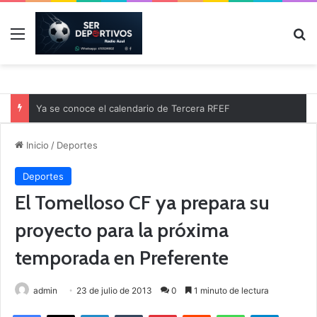
Menú
B
Ya se conoce el calendario de Tercera RFEF
Inicio
/
Deportes
Deportes
El Tomelloso CF ya prepara su
proyecto para la próxima
temporada en Preferente
admin
23 de julio de 2013
0
1 minuto de lectura
Facebook
X
LinkedIn
Tumblr
Pinterest
Reddit
WhatsApp
Telegram