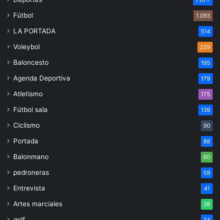
7.677
Fútbol
1.093
LA PORTADA
514
Voleybol
229
Baloncesto
195
Agenda Deportiva
179
Atletismo
175
Fútbol sala
139
Ciclismo
90
Portada
88
Balonmano
60
pedroneras
59
Entrevista
41
Artes marciales
38
golf