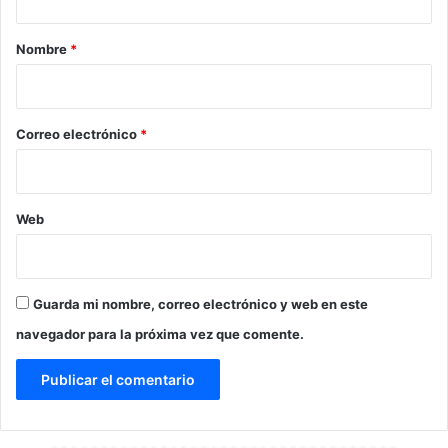
a
r
Nombre
*
i
o
*
Correo electrónico
*
Web
Guarda mi nombre, correo electrónico y web en este
navegador para la próxima vez que comente.