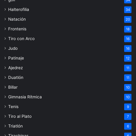
34
Halterofilia
34
Natación
20
Frontenis
18
Tiro con Arco
16
Judo
16
Patinaje
12
Ajedrez
11
Duatlón
11
Billar
10
Gimnasia Rítmica
10
Tenis
9
Tiro al Plato
7
Triatlón
6
Tirachinas