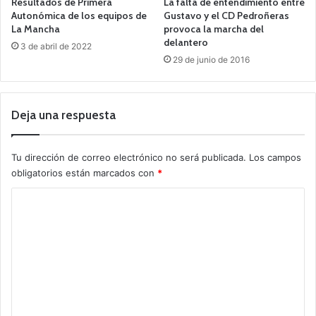
Resultados de Primera
La falta de entendimiento entre
Autonómica de los equipos de
Gustavo y el CD Pedroñeras
La Mancha
provoca la marcha del
delantero
3 de abril de 2022
29 de junio de 2016
Deja una respuesta
Tu dirección de correo electrónico no será publicada.
Los campos
obligatorios están marcados con
*
C
o
m
e
n
t