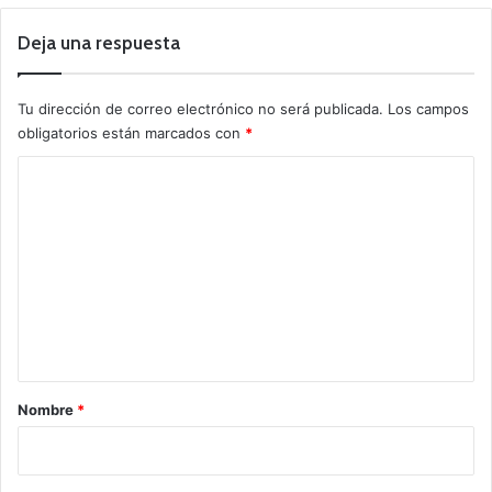
Deja una respuesta
Tu dirección de correo electrónico no será publicada.
Los campos
obligatorios están marcados con
*
C
o
m
e
n
t
a
r
Nombre
*
i
o