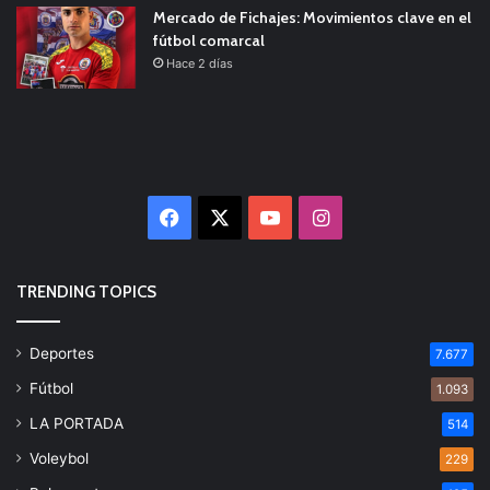
Mercado de Fichajes: Movimientos clave en el
fútbol comarcal
Hace 2 días
Facebook
X
YouTube
Instagram
TRENDING TOPICS
Deportes
7.677
Fútbol
1.093
LA PORTADA
514
Voleybol
229