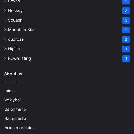
Boxeo
3
Hockey
3
Squash
3
Mountain Bike
3
ducross
2
Hípica
1
Powerlifting
1
About us
Inicio
Voleybol
Balonmano
Baloncesto
Artes marciales