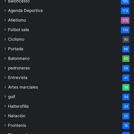
Baloncesto
195
Agenda Deportiva
179
Atletismo
175
Fútbol sala
139
Ciclismo
90
Portada
88
Balonmano
60
pedroneras
59
Entrevista
41
Artes marciales
38
golf
34
Halterofilia
34
Natación
20
Frontenis
18