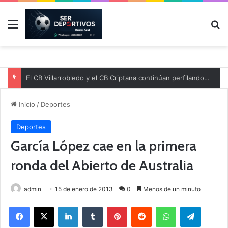
Menú
B
El CB Villarrobledo y el CB Criptana continúan perfilando sus plantillas
Inicio
/
Deportes
Deportes
García López cae en la primera
ronda del Abierto de Australia
admin
15 de enero de 2013
0
Menos de un minuto
Facebook
X
LinkedIn
Tumblr
Pinterest
Reddit
WhatsApp
Telegram