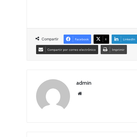
Compartir
Facebook
X
LinkedIn
Compartir por correo electrónico
Imprimir
admin
Siti
o
we
b