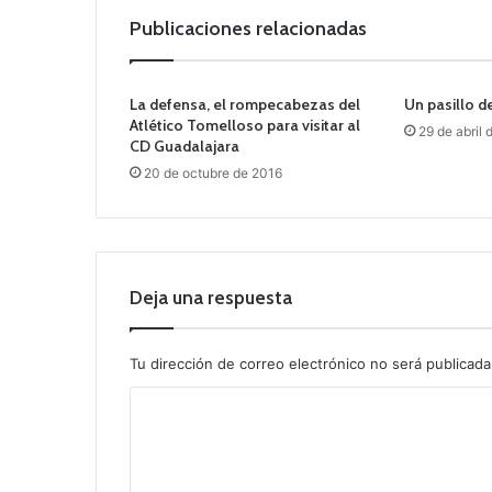
Publicaciones relacionadas
La defensa, el rompecabezas del
Un pasillo d
Atlético Tomelloso para visitar al
29 de abril 
CD Guadalajara
20 de octubre de 2016
Deja una respuesta
Tu dirección de correo electrónico no será publicada
C
o
m