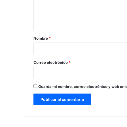
e
n
t
a
r
Nombre
*
i
o
*
Correo electrónico
*
Guarda mi nombre, correo electrónico y web en 