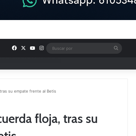
Facebook
X
YouTube
Instagram
Buscar
por
ptana continúan perfilando sus plantillas
 tras su empate frente al Betis
cuerda floja, tras su
etis