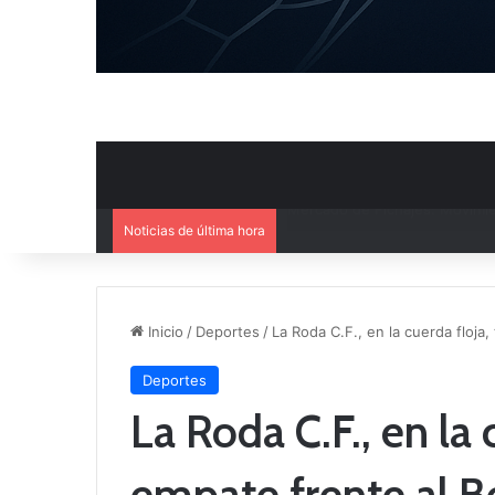
Noticias de última hora
El CB Villarrobledo y el CB Cri
Inicio
/
Deportes
/
La Roda C.F., en la cuerda floja,
Deportes
La Roda C.F., en la 
empate frente al B