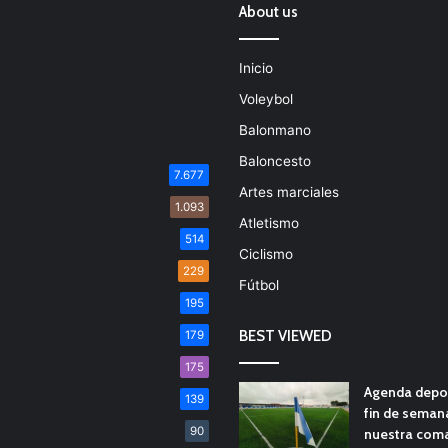
About us
Inicio
Voleybol
Balonmano
Baloncesto
7.677
Artes marciales
1.093
Atletismo
514
Ciclismo
229
Fútbol
195
BEST VIEWED
179
175
Agenda depor
139
fin de seman
90
nuestra com