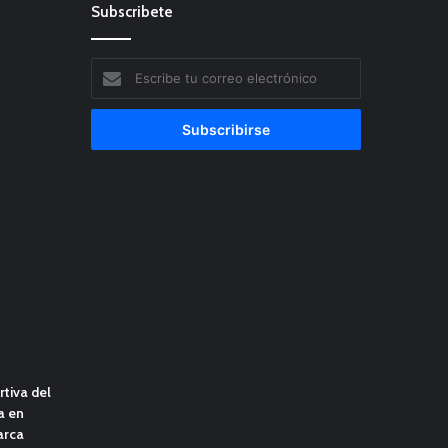
Subscribete
Escribe
tu
correo
electrónico
tiva del
a en
arca