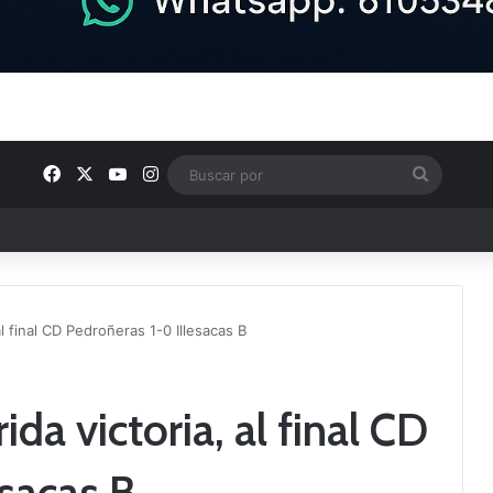
Facebook
X
YouTube
Instagram
Buscar
por
e Tercera RFEF
l final CD Pedroñeras 1-0 Illesacas B
da victoria, al final CD
esacas B