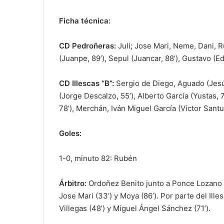
Ficha técnica:
CD Pedroñeras:
Juli; Jose Mari, Neme, Dani, Ru
(Juanpe, 89’), Sepul (Juancar, 88’), Gustavo (Ed
CD Illescas “B”:
Sergio de Diego, Aguado (Jesú
(Jorge Descalzo, 55’), Alberto García (Yustas, 7
78’), Merchán, Iván Miguel García (Víctor Santu
Goles:
1-0, minuto 82: Rubén
Árbitro:
Ordoñez Benito junto a Ponce Lozano y
Jose Mari (33’) y Moya (86’). Por parte del Ille
Villegas (48’) y Miguel Ángel Sánchez (71’).