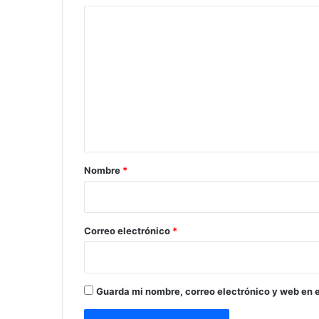
C
o
m
e
n
t
a
r
Nombre
*
i
o
*
Correo electrónico
*
Guarda mi nombre, correo electrónico y web en 