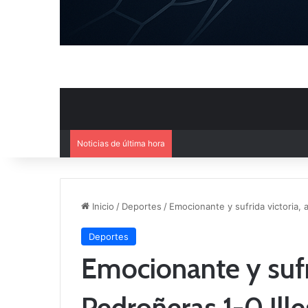
Noticias de última hora
Ya se conoce el calendario d
Inicio
/
Deportes
/
Emocionante y sufrida victoria, a
Deportes
Emocionante y sufri
Pedroñeras 1-0 Ill