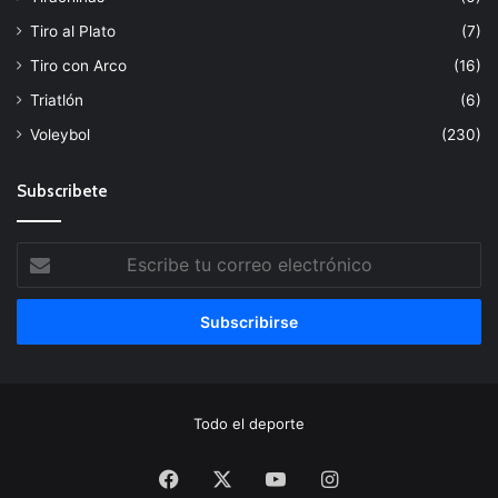
Tiro al Plato
(7)
Tiro con Arco
(16)
Triatlón
(6)
Voleybol
(230)
Subscribete
Escribe
tu
correo
electrónico
Todo el deporte
Facebook
X
YouTube
Instagram