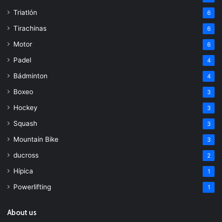
Triatlón
6
Tirachinas
6
Motor
6
Padel
4
Bádminton
4
Boxeo
3
Hockey
3
Squash
3
Mountain Bike
3
ducross
2
Hípica
1
Powerlifting
1
About us