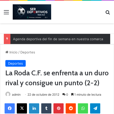
Menú
B
Agenda deportiva del fin de semana en nuestra comarca
Inicio
/
Deportes
Deportes
La Roda C.F. se enfrenta a un duro
rival y consigue un punto (2-2)
admin
22 de octubre de 2012
0
1 minuto de lectura
Facebook
X
LinkedIn
Tumblr
Pinterest
Reddit
WhatsApp
Telegram