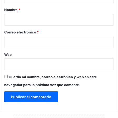
a
r
Nombre
*
i
o
*
Correo electrónico
*
Web
Guarda mi nombre, correo electrónico y web en este
navegador para la próxima vez que comente.