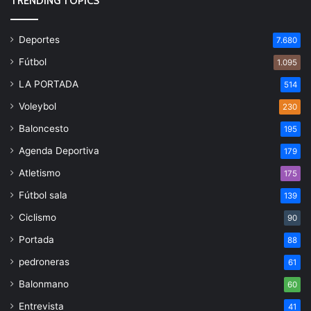
TRENDING TOPICS
Deportes
7.680
Fútbol
1.095
LA PORTADA
514
Voleybol
230
Baloncesto
195
Agenda Deportiva
179
Atletismo
175
Fútbol sala
139
Ciclismo
90
Portada
88
pedroneras
61
Balonmano
60
Entrevista
41