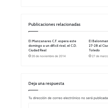
b
Publicaciones relacionadas
El Manzanares C.F. espera este
El Balonman
domingo a un difícil rival, el C.D.
27-28 al Ciu
Ciudad Real
Toledo
26 de noviembre de 2014
27 de marz
Deja una respuesta
Tu dirección de correo electrónico no será publicada
C