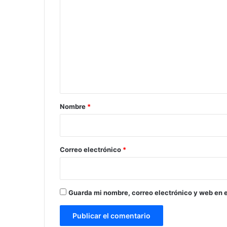
o
m
e
n
t
a
r
Nombre
*
i
o
*
Correo electrónico
*
Guarda mi nombre, correo electrónico y web en 