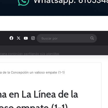
Facebook
X
YouTube
Instagram
Buscar
por
ptana continúan perfilando sus plantillas
a de la Concepción un valioso empate (1-1)
a en La Línea de la
oso empate (1-1)