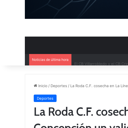
Noticias de última hora
El CB Villarrobledo y el CB Cri
Inicio
/
Deportes
/
La Roda C.F. cosecha en La Líne
Deportes
La Roda C.F. cosech
Concepción un vali