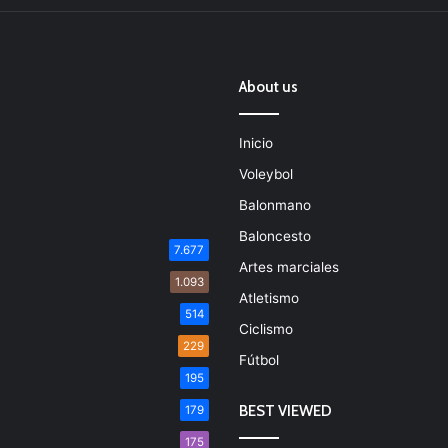
About us
Inicio
Voleybol
Balonmano
Baloncesto
7.677
Artes marciales
1.093
Atletismo
514
Ciclismo
229
Fútbol
195
BEST VIEWED
179
175