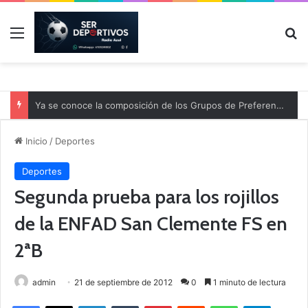
Menú
B
Ya se conoce la composición de los Grupos de Preferente y el calendario
Inicio
/
Deportes
Deportes
Segunda prueba para los rojillos
de la ENFAD San Clemente FS en
2ªB
admin
21 de septiembre de 2012
0
1 minuto de lectura
Facebook
X
LinkedIn
Tumblr
Pinterest
Reddit
WhatsApp
Telegram