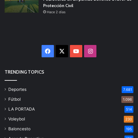
Protección Civil
Hace 2 días
Facebook
X
YouTube
Instagram
TRENDING TOPICS
Deportes
7.681
Fútbol
1.096
LA PORTADA
514
Voleybol
230
Baloncesto
195