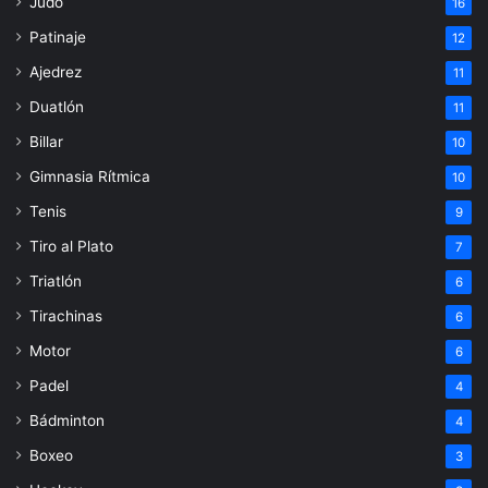
Judo
16
Patinaje
12
Ajedrez
11
Duatlón
11
Billar
10
Gimnasia Rítmica
10
Tenis
9
Tiro al Plato
7
Triatlón
6
Tirachinas
6
Motor
6
Padel
4
Bádminton
4
Boxeo
3