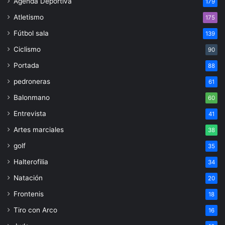
Agenda Deportiva
179
Atletismo
175
Fútbol sala
139
Ciclismo
90
Portada
88
pedroneras
61
Balonmano
60
Entrevista
41
Artes marciales
38
golf
35
Halterofilia
34
Natación
20
Frontenis
18
Tiro con Arco
16