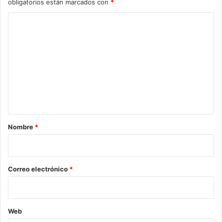
obligatorios están marcados con
*
C
o
m
e
n
t
a
r
Nombre
*
i
o
*
Correo electrónico
*
Web