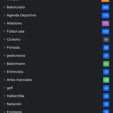
Baloncesto
195
Agenda Deportiva
179
Atletismo
175
Fútbol sala
139
Ciclismo
90
Portada
88
pedroneras
61
Balonmano
60
Entrevista
41
Artes marciales
38
golf
34
Halterofilia
34
Natación
20
Frontenis
18