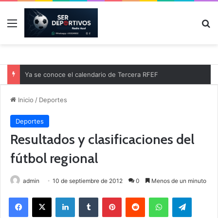
Menú
B
Ya se conoce el calendario de Tercera RFEF
Inicio
/
Deportes
Deportes
Resultados y clasificaciones del
fútbol regional
admin
10 de septiembre de 2012
0
Menos de un minuto
Facebook
X
LinkedIn
Tumblr
Pinterest
Reddit
WhatsApp
Telegram