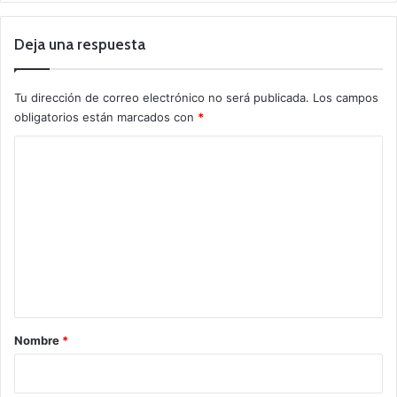
Deja una respuesta
Tu dirección de correo electrónico no será publicada.
Los campos
obligatorios están marcados con
*
C
o
m
e
n
t
a
r
Nombre
*
i
o