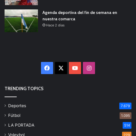
Agenda deportiva del fin de semana en
nuestra comarca
Hace 2 días
Facebook
X
YouTube
Instagram
TRENDING TOPICS
Deportes
7.679
Fútbol
1.095
LA PORTADA
514
Voleybol
229