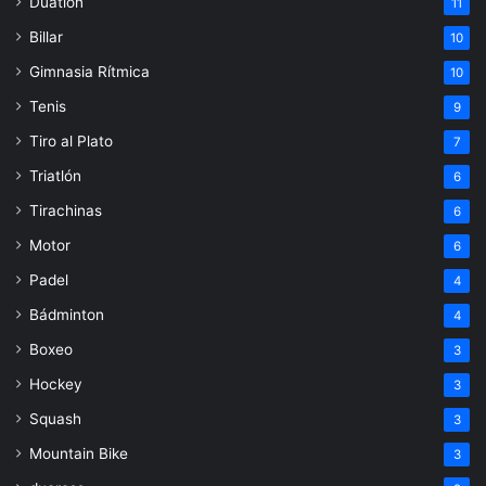
Duatlón
11
Billar
10
Gimnasia Rítmica
10
Tenis
9
Tiro al Plato
7
Triatlón
6
Tirachinas
6
Motor
6
Padel
4
Bádminton
4
Boxeo
3
Hockey
3
Squash
3
Mountain Bike
3