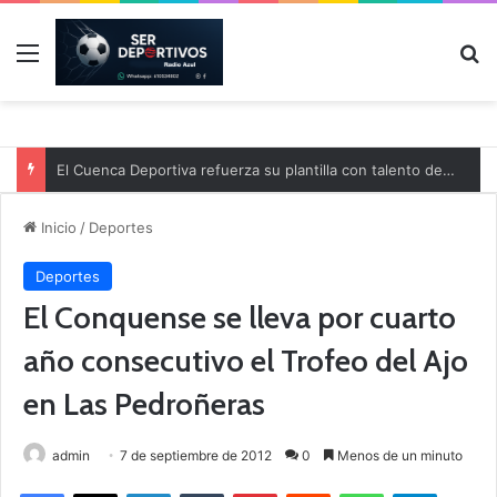
Menú
B
El Cuenca Deportiva refuerza su plantilla con talento de la comarca
Inicio
/
Deportes
Deportes
El Conquense se lleva por cuarto
año consecutivo el Trofeo del Ajo
en Las Pedroñeras
admin
7 de septiembre de 2012
0
Menos de un minuto
Facebook
X
LinkedIn
Tumblr
Pinterest
Reddit
WhatsApp
Telegram