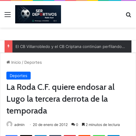
Menú
B
El CB Villarrobledo y el CB Criptana continúan perfilando sus plantillas
Inicio
/
Deportes
Deportes
La Roda C.F. quiere endosar al
Lugo la tercera derrota de la
temporada
admin
20 de enero de 2012
0
2 minutos de lectura
Facebook
X
LinkedIn
Tumblr
Pinterest
Reddit
WhatsApp
Telegram