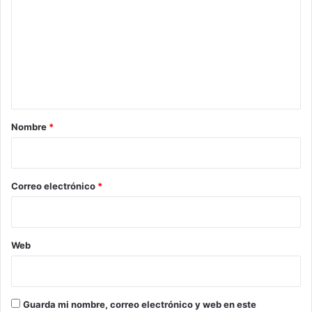
m
e
n
t
a
r
Nombre
*
i
o
*
Correo electrónico
*
Web
Guarda mi nombre, correo electrónico y web en este