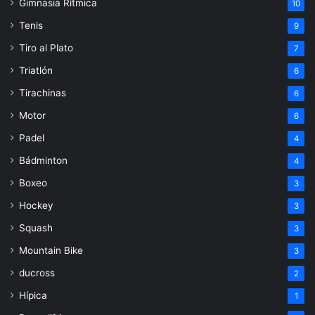
Gimnasia Rítmica
10
Tenis
9
Tiro al Plato
7
Triatlón
6
Tirachinas
6
Motor
6
Padel
4
Bádminton
4
Boxeo
3
Hockey
3
Squash
3
Mountain Bike
3
ducross
2
Hípica
1