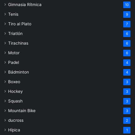
Gimnasia Rítmica
10
Tenis
9
Tiro al Plato
7
Triatlón
6
Tirachinas
6
Motor
6
Padel
4
Bádminton
4
Boxeo
3
Hockey
3
Squash
3
Mountain Bike
3
ducross
2
Hípica
1