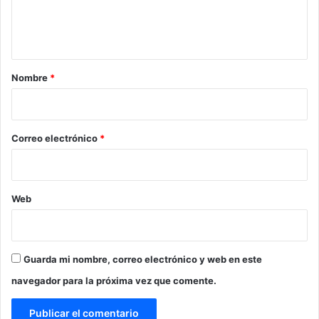
n
t
a
r
Nombre
*
i
o
*
Correo electrónico
*
Web
Guarda mi nombre, correo electrónico y web en este
navegador para la próxima vez que comente.