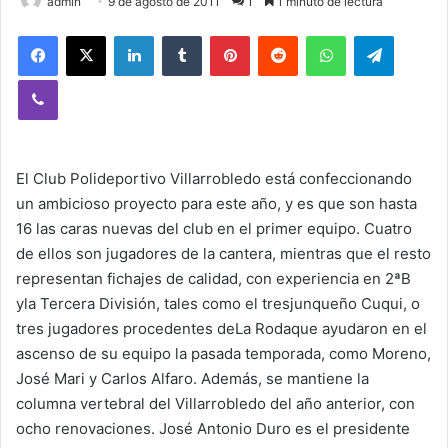
admin
9 de agosto de 2011
1
1 minuto de lectura
Facebook
X
LinkedIn
Tumblr
Pinterest
Reddit
WhatsApp
Telegram
Viber
El Club Polideportivo Villarrobledo está confeccionando
un ambicioso proyecto para este año, y es que son hasta
16 las caras nuevas del club en el primer equipo. Cuatro
de ellos son jugadores de la cantera, mientras que el resto
representan fichajes de calidad, con experiencia en 2ªB
yla Tercera División, tales como el tresjunqueño Cuqui, o
tres jugadores procedentes deLa Rodaque ayudaron en el
ascenso de su equipo la pasada temporada, como Moreno,
José Mari y Carlos Alfaro. Además, se mantiene la
columna vertebral del Villarrobledo del año anterior, con
ocho renovaciones. José Antonio Duro es el presidente