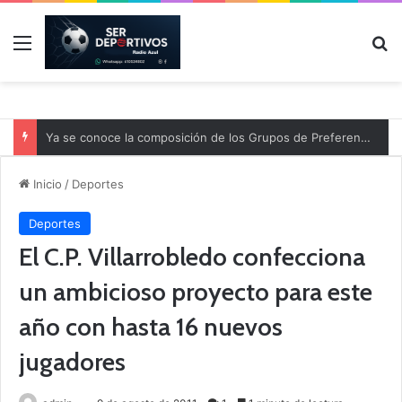
Menú
B
Ya se conoce la composición de los Grupos de Preferente y el calendario
Inicio
/
Deportes
Deportes
El C.P. Villarrobledo confecciona
un ambicioso proyecto para este
año con hasta 16 nuevos
jugadores