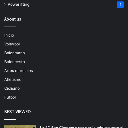
Powerlifting
1
About us
Inicio
Voleybol
Balonmano
Baloncesto
Artes marciales
Atletismo
Ciclismo
Fútbol
BEST VIEWED
La AD San Clemente cae por la mínima ante el