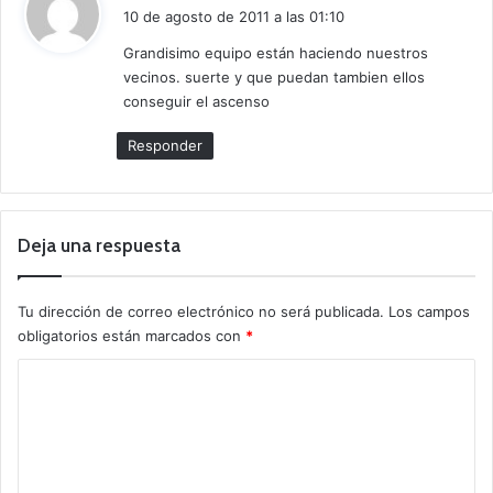
i
10 de agosto de 2011 a las 01:10
c
Grandisimo equipo están haciendo nuestros
e
vecinos. suerte y que puedan tambien ellos
:
conseguir el ascenso
Responder
Deja una respuesta
Tu dirección de correo electrónico no será publicada.
Los campos
obligatorios están marcados con
*
C
o
m
e