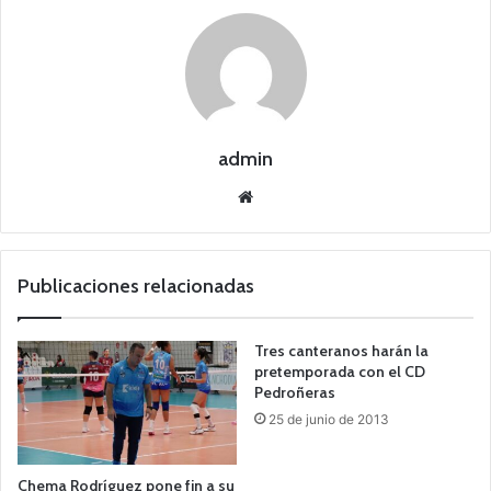
admin
Siti
o
we
b
Publicaciones relacionadas
Tres canteranos harán la
pretemporada con el CD
Pedroñeras
25 de junio de 2013
Chema Rodríguez pone fin a su