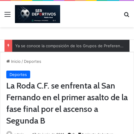
Menú
B
Ya se conoce la composición de los Grupos de Preferente y el calendario
Inicio
/
Deportes
Deportes
La Roda C.F. se enfrenta al San
Fernando en el primer asalto de la
fase final por el ascenso a
Segunda B