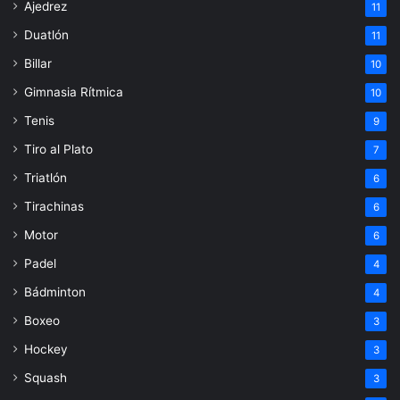
Ajedrez
11
Duatlón
11
Billar
10
Gimnasia Rítmica
10
Tenis
9
Tiro al Plato
7
Triatlón
6
Tirachinas
6
Motor
6
Padel
4
Bádminton
4
Boxeo
3
Hockey
3
Squash
3