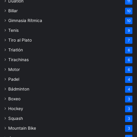
Duatlón
11
Billar
10
Gimnasia Rítmica
10
Tenis
9
Tiro al Plato
7
Triatlón
6
Tirachinas
6
Motor
6
Padel
4
Bádminton
4
Boxeo
3
Hockey
3
Squash
3
Mountain Bike
3