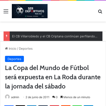
Menú
B
El CB Villarrobledo y el CB Criptana continúan perfilando sus plantillas
Inicio
/
Deportes
Deportes
La Copa del Mundo de Fútbol
será expuesta en La Roda durante
la jornada del sábado
admin
2 de junio de 2011
0
Menos de un minuto
Facebook
X
LinkedIn
Tumblr
Pinterest
Reddit
WhatsApp
Telegram