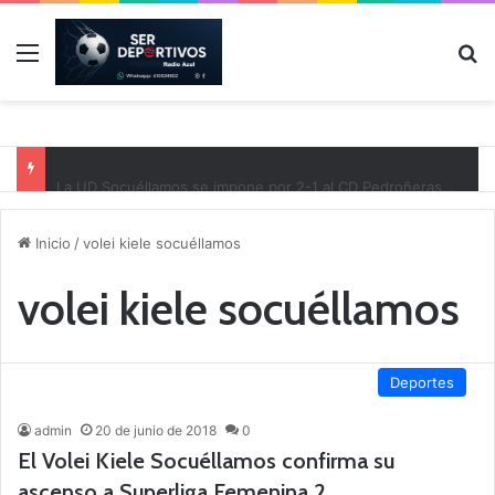
Menú
B
La UD Socuéllamos se impone por 2-1 al CD Pedroñeras en un partido benéfico a favor de Protección Civil
Inicio
/
volei kiele socuéllamos
volei kiele socuéllamos
Deportes
admin
20 de junio de 2018
0
El Volei Kiele Socuéllamos confirma su
ascenso a Superliga Femenina 2