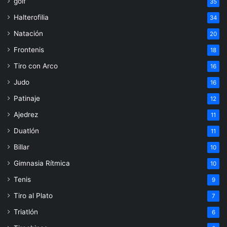
golf
35
Halterofilia
34
Natación
20
Frontenis
18
Tiro con Arco
16
Judo
16
Patinaje
12
Ajedrez
11
Duatlón
11
Billar
10
Gimnasia Rítmica
10
Tenis
9
Tiro al Plato
7
Triatlón
6