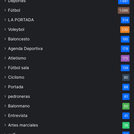
Deportes
7.681
Fútbol
1.096
LA PORTADA
514
Voleybol
230
Baloncesto
195
Agenda Deportiva
179
Atletismo
175
Fútbol sala
139
Ciclismo
90
Portada
88
pedroneras
61
Balonmano
60
Entrevista
41
Artes marciales
38