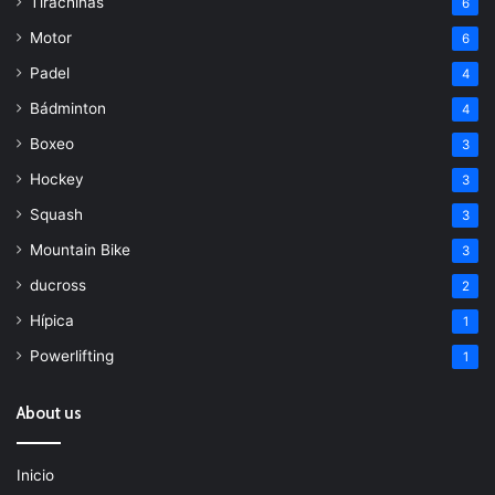
Tirachinas
6
Motor
6
Padel
4
Bádminton
4
Boxeo
3
Hockey
3
Squash
3
Mountain Bike
3
ducross
2
Hípica
1
Powerlifting
1
About us
Inicio