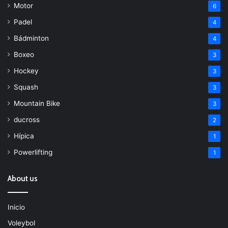
Motor
6
Padel
4
Bádminton
4
Boxeo
3
Hockey
3
Squash
3
Mountain Bike
3
ducross
2
Hípica
1
Powerlifting
1
About us
Inicio
Voleybol