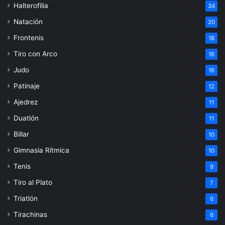
Halterofilia
34
Natación
20
Frontenis
18
Tiro con Arco
16
Judo
16
Patinaje
12
Ajedrez
11
Duatlón
11
Billar
10
Gimnasia Rítmica
10
Tenis
9
Tiro al Plato
7
Triatlón
6
Tirachinas
6