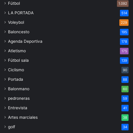
Fútbol
1.092
LA PORTADA
514
Voleybol
229
Baloncesto
195
Agenda Deportiva
178
Atletismo
175
Fútbol sala
139
Ciclismo
90
Portada
88
Balonmano
60
pedroneras
59
Entrevista
41
Artes marciales
38
golf
34