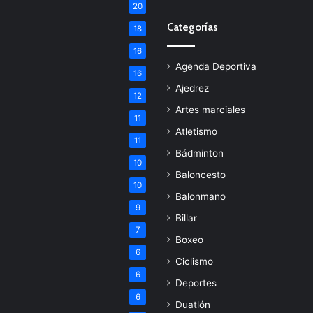
20
Categorías
18
16
Agenda Deportiva
16
Ajedrez
12
Artes marciales
11
Atletismo
11
Bádminton
10
Baloncesto
10
Balonmano
9
Billar
7
Boxeo
6
Ciclismo
6
Deportes
6
Duatlón