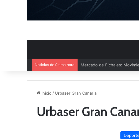
Noticias de última hora
El CB Villarrobledo y el CB Cri
Inicio
/
Urbaser Gran Canaria
Urbaser Gran Canar
Deport