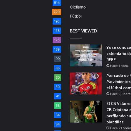
514
Ciclismo
229
Fútbol
195
BEST VIEWED
178
175
Ya se conoce
139
calendario d
90
RFEF
Hace 1 hora
88
Mercado de F
60
Movimientos 
59
el fútbol co
Hace 20 hora
41
El CB Villarr
38
CB Criptana 
34
perfilando s
plantillas
34
Hace 21 hora