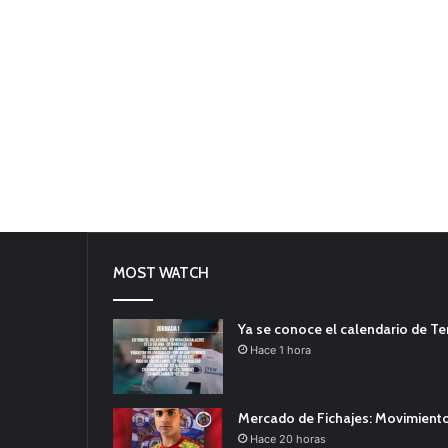
MOST WATCH
Ya se conoce el calendario de T
Hace 1 hora
Mercado de Fichajes: Movimiento
Hace 20 horas