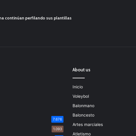
ana continúan perfilando sus plantillas
About us
Inicio
Voleybol
Balonmano
Baloncesto
7.676
Artes marciales
1.093
Atletismo