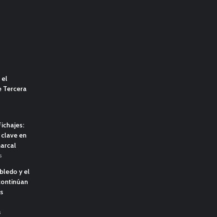
 el
e Tercera
ichajes:
clave en
marcal
s
obledo y el
continúan
us
s