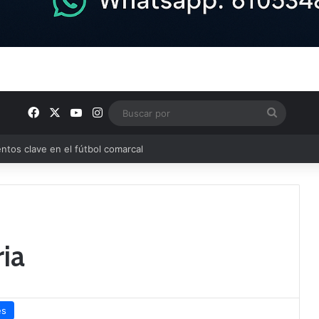
Facebook
X
YouTube
Instagram
Buscar
por
ptana continúan perfilando sus plantillas
ia
es