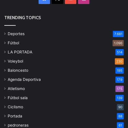
TRENDING TOPICS
Deportes
7.681
Fútbol
1.096
LA PORTADA
514
Voleybol
230
Baloncesto
195
Agenda Deportiva
179
Atletismo
175
Fútbol sala
139
Ciclismo
90
Portada
88
pedroneras
61