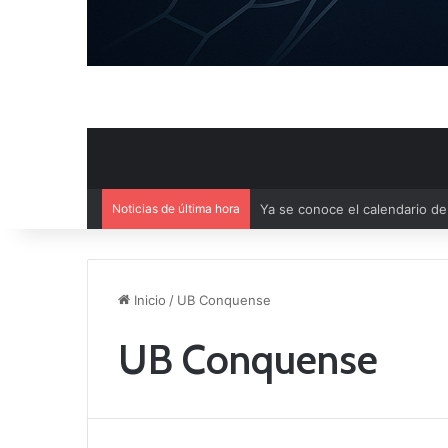
Noticias de última hora
Mercado de Fichajes: Movimie
Inicio
/
UB Conquense
UB Conquense