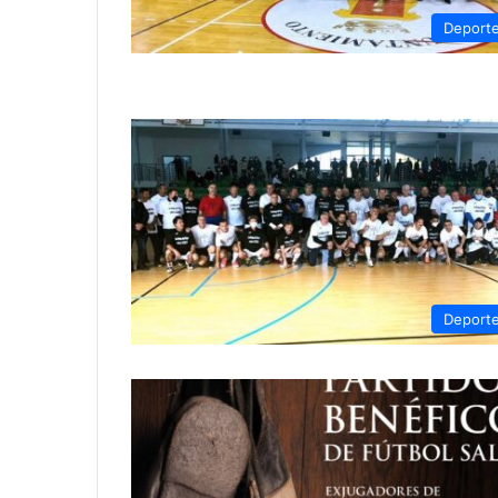
Deport
Deport