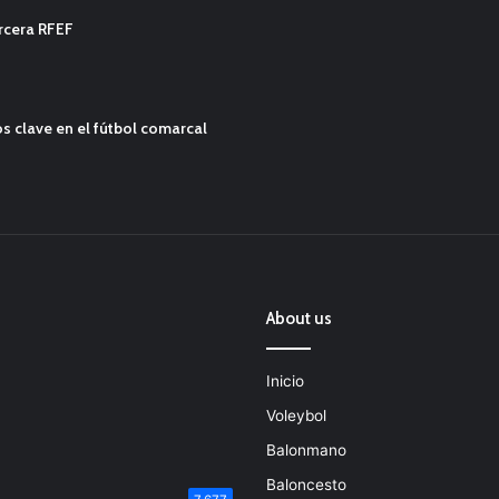
ercera RFEF
s clave en el fútbol comarcal
About us
Inicio
Voleybol
Balonmano
Baloncesto