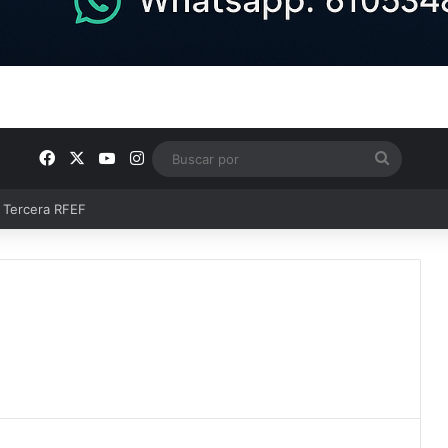
Facebook
X
YouTube
Instagram
Buscar
por
ntos clave en el fútbol comarcal