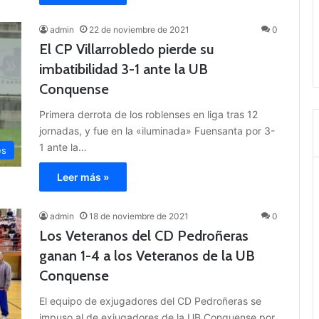
admin
22 de noviembre de 2021
0
El CP Villarrobledo pierde su
imbatibilidad 3-1 ante la UB
Conquense
Primera derrota de los roblenses en liga tras 12
jornadas, y fue en la «iluminada» Fuensanta por 3-
1 ante la…
es
Leer más »
admin
18 de noviembre de 2021
0
Los Veteranos del CD Pedroñeras
ganan 1-4 a los Veteranos de la UB
Conquense
El equipo de exjugadores del CD Pedroñeras se
impuso al de exjugadores de la UB Conquense por