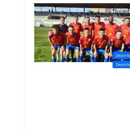
Deport
Deport