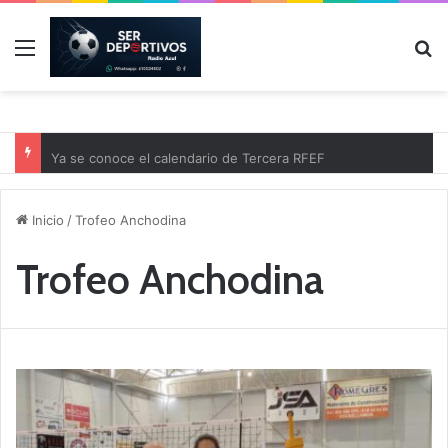
Menú
B
Ya se conoce el calendario de Tercera RFEF
Inicio
/
Trofeo Anchodina
Trofeo Anchodina