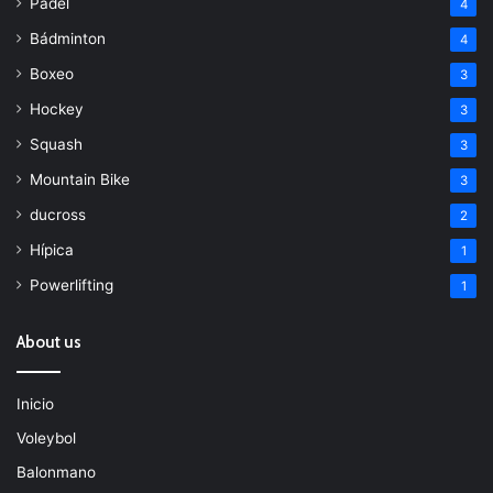
Padel
4
Bádminton
4
Boxeo
3
Hockey
3
Squash
3
Mountain Bike
3
ducross
2
Hípica
1
Powerlifting
1
About us
Inicio
Voleybol
Balonmano