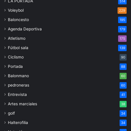
LA PORTADA
514
Voleybol
229
Baloncesto
195
Agenda Deportiva
179
Atletismo
175
Fútbol sala
139
Ciclismo
90
Portada
88
Balonmano
60
pedroneras
60
Entrevista
41
Artes marciales
38
golf
34
Halterofilia
34