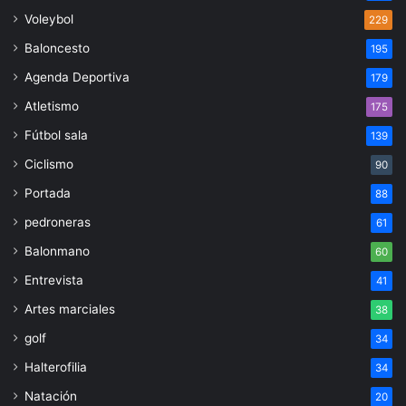
Voleybol
229
Baloncesto
195
Agenda Deportiva
179
Atletismo
175
Fútbol sala
139
Ciclismo
90
Portada
88
pedroneras
61
Balonmano
60
Entrevista
41
Artes marciales
38
golf
34
Halterofilia
34
Natación
20