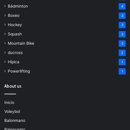
Bádminton
4
Boxeo
3
Hockey
3
Squash
3
Mountain Bike
3
ducross
2
Hípica
1
Powerlifting
1
About us
Inicio
Voleybol
Balonmano
Baloncesto