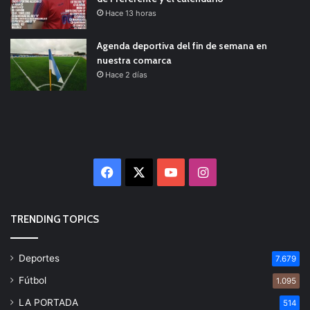
Hace 13 horas
Agenda deportiva del fin de semana en
nuestra comarca
Hace 2 días
Facebook
X
YouTube
Instagram
TRENDING TOPICS
Deportes
7.679
Fútbol
1.095
LA PORTADA
514