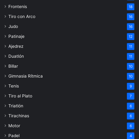
Frontenis
18
Tiro con Arco
16
Judo
16
Patinaje
12
Ajedrez
11
Duatlón
11
Billar
10
Gimnasia Rítmica
10
Tenis
9
Tiro al Plato
7
Triatlón
6
Tirachinas
6
Motor
6
Padel
4