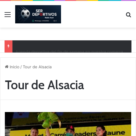
Menú
B
Agenda deportiva del fin de semana en nuestra comarca
Inicio
/
Tour de Alsacia
Tour de Alsacia