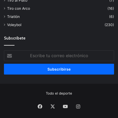
Tiro al Plato
(7)
Tiro con Arco
(16)
Triatlón
(6)
Voleybol
(230)
Subscribete
Escribe
tu
correo
electrónico
Todo el deporte
Facebook
X
YouTube
Instagram