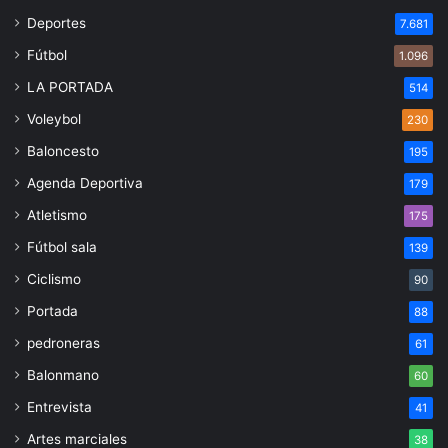
Deportes
7.681
Fútbol
1.096
LA PORTADA
514
Voleybol
230
Baloncesto
195
Agenda Deportiva
179
Atletismo
175
Fútbol sala
139
Ciclismo
90
Portada
88
pedroneras
61
Balonmano
60
Entrevista
41
Artes marciales
38