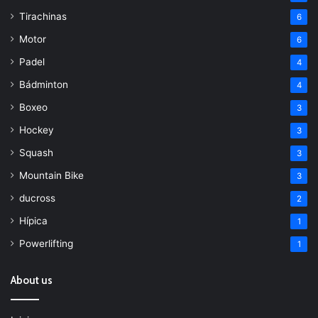
Tirachinas
6
Motor
6
Padel
4
Bádminton
4
Boxeo
3
Hockey
3
Squash
3
Mountain Bike
3
ducross
2
Hípica
1
Powerlifting
1
About us