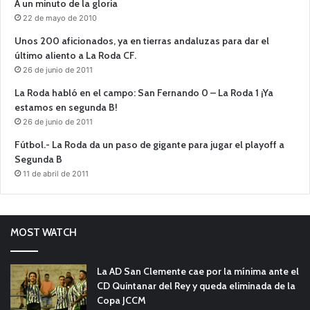
A un minuto de la gloria
22 de mayo de 2010
Unos 200 aficionados, ya en tierras andaluzas para dar el
último aliento a La Roda CF.
26 de junio de 2011
La Roda habló en el campo: San Fernando 0 – La Roda 1 ¡Ya
estamos en segunda B!
26 de junio de 2011
Fútbol.- La Roda da un paso de gigante para jugar el playoff a
Segunda B
11 de abril de 2011
MOST WATCH
La AD San Clemente cae por la mínima ante el
CD Quintanar del Rey y queda eliminada de la
Copa JCCM