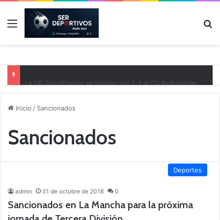
Menú
B
La UD Socuéllamos se impone por 2-1 al CD Pedroñeras en un partido benéfico a favor de Protección Civil
Inicio
/
Sancionados
Sancionados
Deportes
admin
31 de octubre de 2018
0
Sancionados en La Mancha para la próxima
jornada de Tercera División