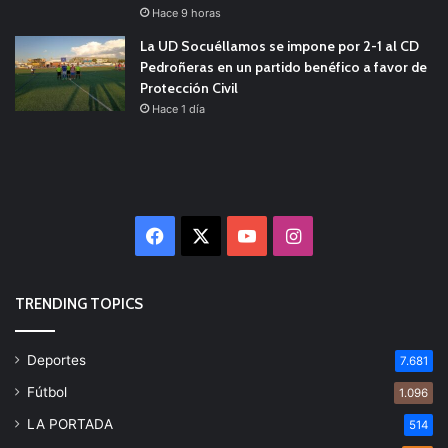
Hace 9 horas
La UD Socuéllamos se impone por 2-1 al CD
Pedroñeras en un partido benéfico a favor de
Protección Civil
Hace 1 día
Facebook
X
YouTube
Instagram
TRENDING TOPICS
Deportes
7.681
Fútbol
1.096
LA PORTADA
514