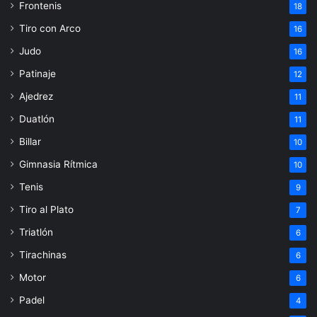
Frontenis
18
Tiro con Arco
16
Judo
16
Patinaje
12
Ajedrez
11
Duatlón
11
Billar
10
Gimnasia Rítmica
10
Tenis
9
Tiro al Plato
7
Triatlón
6
Tirachinas
6
Motor
6
Padel
4