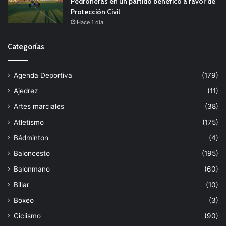
Pedroñeras en un partido benéfico a favor de
Protección Civil
Hace 1 día
Categorías
Agenda Deportiva
(179)
Ajedrez
(11)
Artes marciales
(38)
Atletismo
(175)
Bádminton
(4)
Baloncesto
(195)
Balonmano
(60)
Billar
(10)
Boxeo
(3)
Ciclismo
(90)