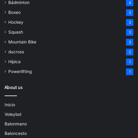
Bádminton
4
Boxeo
3
Hockey
3
Squash
3
Mountain Bike
3
ducross
2
Hípica
1
Powerlifting
1
About us
Inicio
Voleybol
Balonmano
Baloncesto