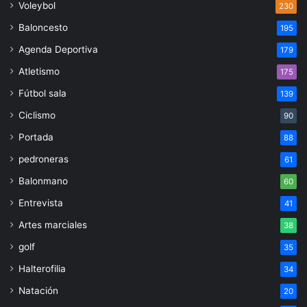
Voleybol
230
Baloncesto
195
Agenda Deportiva
179
Atletismo
175
Fútbol sala
139
Ciclismo
90
Portada
88
pedroneras
61
Balonmano
60
Entrevista
41
Artes marciales
38
golf
35
Halterofilia
34
Natación
20