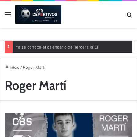
Menú
B
Ya se conoce el calendario de Tercera RFEF
Inicio
/
Roger Martí
Roger Martí