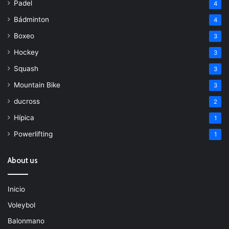
Padel
4
Bádminton
4
Boxeo
3
Hockey
3
Squash
3
Mountain Bike
3
ducross
2
Hípica
1
Powerlifting
1
About us
Inicio
Voleybol
Balonmano