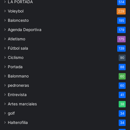
LA PORTADA
514
Voleybol
229
Baloncesto
195
Agenda Deportiva
179
Atletismo
175
Fútbol sala
139
Ciclismo
90
Portada
88
Balonmano
60
pedroneras
60
Entrevista
41
Artes marciales
38
golf
34
Halterofilia
34