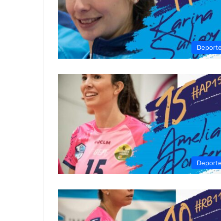
Deport
Deport