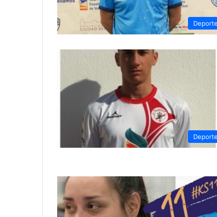
Deport
Deport