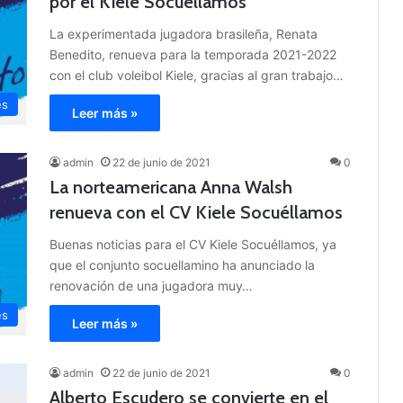
por el Kiele Socuéllamos
La experimentada jugadora brasileña, Renata
Benedito, renueva para la temporada 2021-2022
con el club voleibol Kiele, gracias al gran trabajo…
es
Leer más »
admin
22 de junio de 2021
0
La norteamericana Anna Walsh
renueva con el CV Kiele Socuéllamos
Buenas noticias para el CV Kiele Socuéllamos, ya
que el conjunto socuellamino ha anunciado la
renovación de una jugadora muy…
es
Leer más »
admin
22 de junio de 2021
0
Alberto Escudero se convierte en el