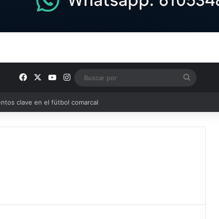
Facebook
X
YouTube
Instagram
Buscar
ntos clave en el fútbol comarcal
por