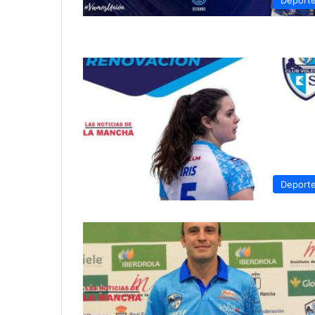
Deport
Deport