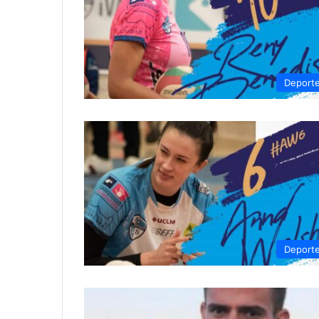
Deport
Deport