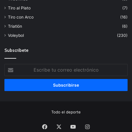
Tiro al Plato
(7)
Tiro con Arco
(16)
Triatlón
(6)
Voleybol
(230)
Subscribete
Escribe
tu
correo
electrónico
Todo el deporte
Facebook
X
YouTube
Instagram