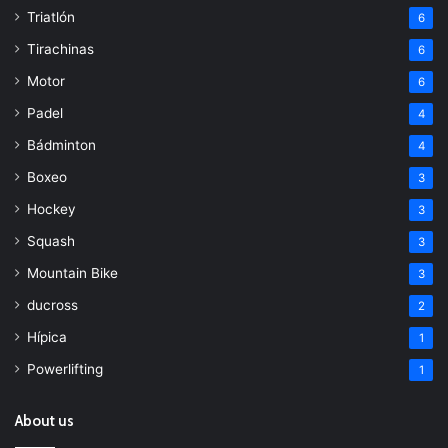
Triatlón
6
Tirachinas
6
Motor
6
Padel
4
Bádminton
4
Boxeo
3
Hockey
3
Squash
3
Mountain Bike
3
ducross
2
Hípica
1
Powerlifting
1
About us