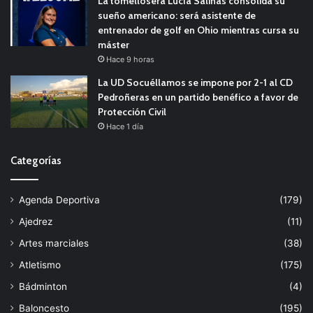
La tomellosera Lucía Salinas consolida su
sueño americano: será asistente de
entrenador de golf en Ohio mientras cursa su
máster
Hace 9 horas
La UD Socuéllamos se impone por 2-1 al CD
Pedroñeras en un partido benéfico a favor de
Protección Civil
Hace 1 día
Categorías
Agenda Deportiva
(179)
Ajedrez
(11)
Artes marciales
(38)
Atletismo
(175)
Bádminton
(4)
Baloncesto
(195)