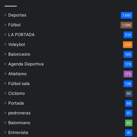
Deportes
7.681
Fútbol
1.096
LA PORTADA
514
Voleybol
230
Baloncesto
195
Agenda Deportiva
179
Atletismo
175
Fútbol sala
139
Ciclismo
90
Portada
88
pedroneras
61
Balonmano
60
Entrevista
41