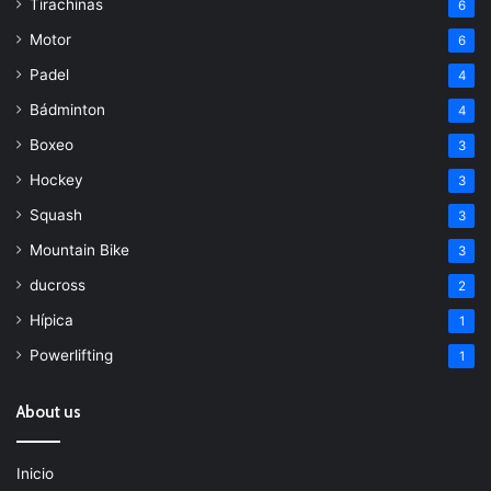
Tirachinas
6
Motor
6
Padel
4
Bádminton
4
Boxeo
3
Hockey
3
Squash
3
Mountain Bike
3
ducross
2
Hípica
1
Powerlifting
1
About us
Inicio