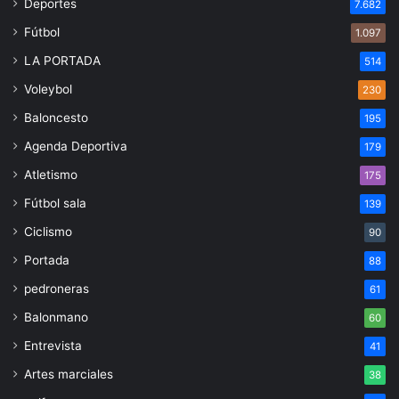
Deportes
7.682
Fútbol
1.097
LA PORTADA
514
Voleybol
230
Baloncesto
195
Agenda Deportiva
179
Atletismo
175
Fútbol sala
139
Ciclismo
90
Portada
88
pedroneras
61
Balonmano
60
Entrevista
41
Artes marciales
38