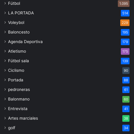
Fútbol
1.095
LA PORTADA
514
Voleybol
229
Baloncesto
195
Agenda Deportiva
179
Atletismo
175
Fútbol sala
139
Ciclismo
90
Portada
88
pedroneras
61
Balonmano
60
Entrevista
41
Artes marciales
38
golf
34