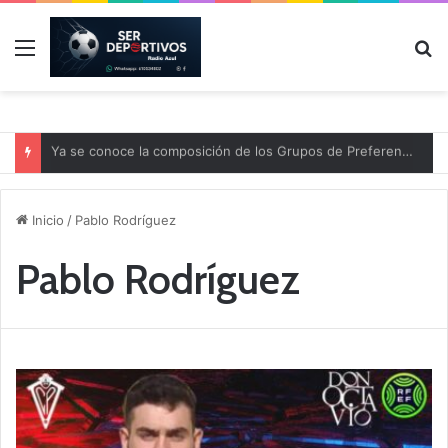
Menú
B
Agenda deportiva del fin de semana en nuestra comarca
Inicio
/
Pablo Rodríguez
Pablo Rodríguez