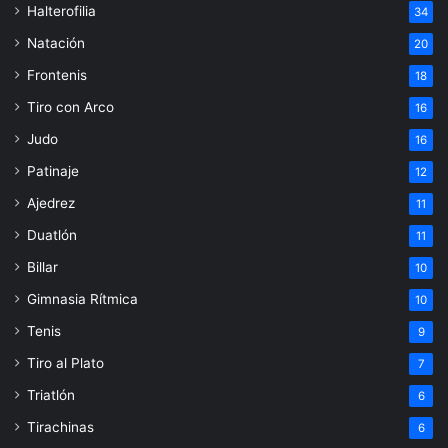
Halterofilia
34
Natación
20
Frontenis
18
Tiro con Arco
16
Judo
16
Patinaje
12
Ajedrez
11
Duatlón
11
Billar
10
Gimnasia Rítmica
10
Tenis
9
Tiro al Plato
7
Triatlón
6
Tirachinas
6