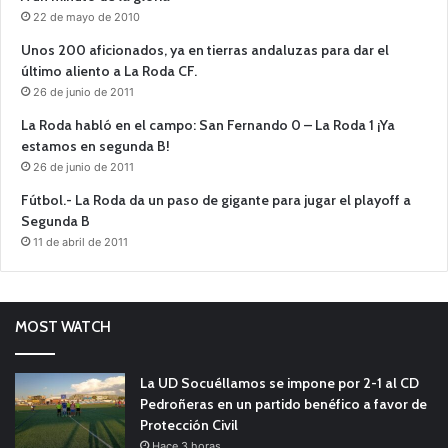
22 de mayo de 2010
Unos 200 aficionados, ya en tierras andaluzas para dar el
último aliento a La Roda CF.
26 de junio de 2011
La Roda habló en el campo: San Fernando 0 – La Roda 1 ¡Ya
estamos en segunda B!
26 de junio de 2011
Fútbol.- La Roda da un paso de gigante para jugar el playoff a
Segunda B
11 de abril de 2011
MOST WATCH
La UD Socuéllamos se impone por 2-1 al CD
Pedroñeras en un partido benéfico a favor de
Protección Civil
Hace 3 horas