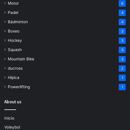
Motor
6
Padel
4
Bádminton
4
Boxeo
3
Hockey
3
Squash
3
Mountain Bike
3
ducross
2
Hípica
1
Powerlifting
1
About us
Inicio
Voleybol