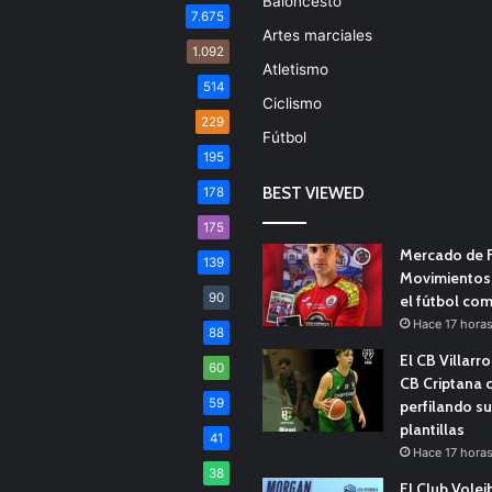
Baloncesto
7.675
Artes marciales
1.092
Atletismo
514
Ciclismo
229
Fútbol
195
BEST VIEWED
178
175
Mercado de F
139
Movimientos 
90
el fútbol co
Hace 17 hora
88
El CB Villarr
60
CB Criptana 
59
perfilando s
plantillas
41
Hace 17 hora
38
El Club Volei