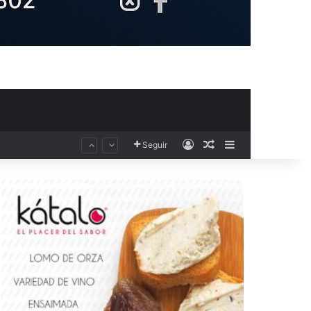
Acceso
Publicación al aza
Barra lateral
El Club Voleibol Kiele Socuéllamos anuncia el fichaje de la central norteamericana Morgan Thurlow para la temporada 2026/2027
Seguir