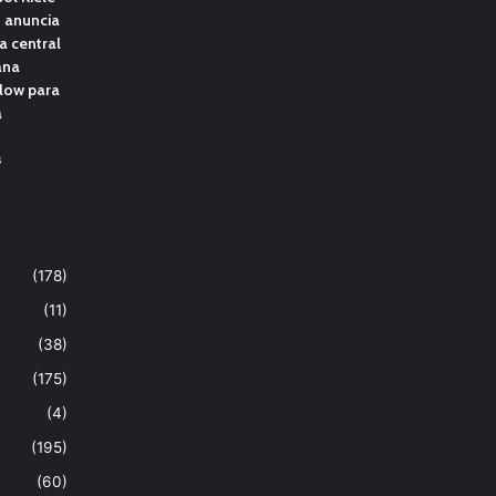
 anuncia
la central
ana
low para
a
s
(178)
(11)
(38)
(175)
(4)
(195)
(60)