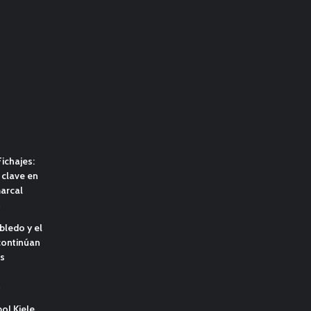
ichajes:
clave en
marcal
s
obledo y el
continúan
us
s
bol Kiele