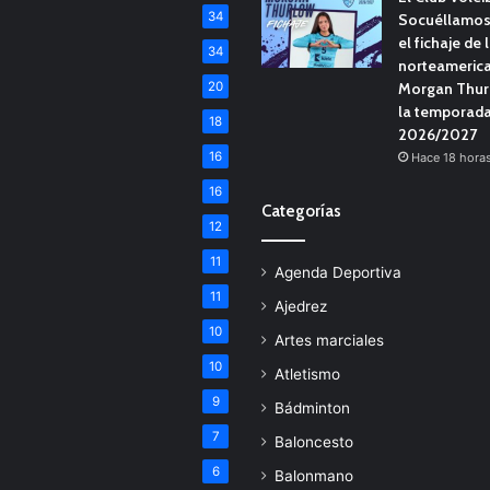
34
Socuéllamos
el fichaje de 
34
norteameric
20
Morgan Thur
la temporad
18
2026/2027
16
Hace 18 hora
16
Categorías
12
11
Agenda Deportiva
11
Ajedrez
10
Artes marciales
10
Atletismo
9
Bádminton
7
Baloncesto
6
Balonmano