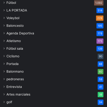
Fútbol
1.092
LA PORTADA
514
Voleybol
229
Baloncesto
195
Agenda Deportiva
178
Atletismo
175
Fútbol sala
139
Ciclismo
90
Portada
88
Balonmano
60
pedroneras
59
Entrevista
41
Artes marciales
38
golf
34