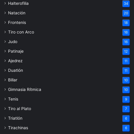
Halterofilia
34
Natación
20
Frontenis
18
Tiro con Arco
16
Judo
16
Patinaje
12
Ajedrez
11
Duatlón
11
Billar
10
Gimnasia Rítmica
10
Tenis
9
Tiro al Plato
7
Triatlón
6
Tirachinas
6