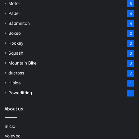
Motor
6
Padel
4
Bádminton
4
Boxeo
3
Hockey
3
Squash
3
Mountain Bike
3
ducross
2
Hípica
1
Powerlifting
1
About us
Inicio
Voleybol