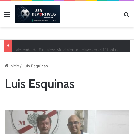
Menú
B
Mercado de Fichajes: Movimientos clave en el fútbol comarcal
Inicio
/
Luis Esquinas
Luis Esquinas