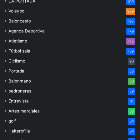
LA PORTADA
514
Voleybol
229
Baloncesto
195
Agenda Deportiva
179
Atletismo
175
Fútbol sala
139
Ciclismo
90
Portada
88
Balonmano
60
pedroneras
59
Entrevista
41
Artes marciales
38
golf
34
Halterofilia
34