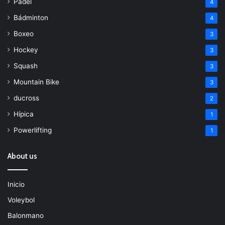
Padel
4
Bádminton
4
Boxeo
3
Hockey
3
Squash
3
Mountain Bike
3
ducross
2
Hípica
1
Powerlifting
1
About us
Inicio
Voleybol
Balonmano