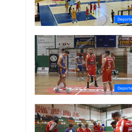
Deport
Deport