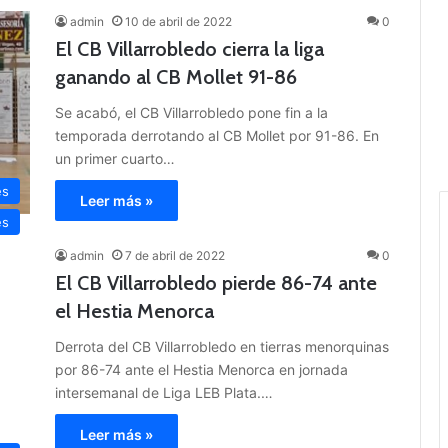
admin
10 de abril de 2022
0
El CB Villarrobledo cierra la liga
ganando al CB Mollet 91-86
Se acabó, el CB Villarrobledo pone fin a la
temporada derrotando al CB Mollet por 91-86. En
un primer cuarto…
es
Leer más »
es
admin
7 de abril de 2022
0
El CB Villarrobledo pierde 86-74 ante
el Hestia Menorca
Derrota del CB Villarrobledo en tierras menorquinas
por 86-74 ante el Hestia Menorca en jornada
intersemanal de Liga LEB Plata.…
Leer más »