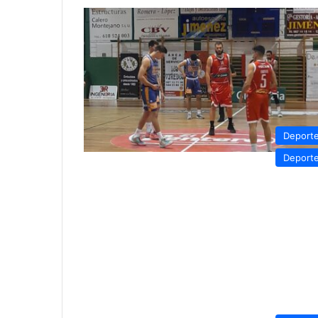
Deport
Deport