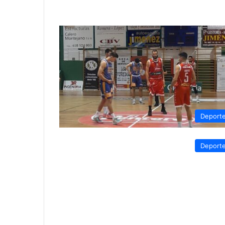
Deport
Deport