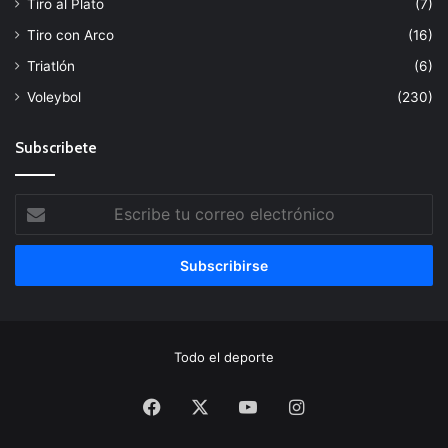
Tiro al Plato
(7)
Tiro con Arco
(16)
Triatlón
(6)
Voleybol
(230)
Subscribete
Escribe
tu
correo
electrónico
Todo el deporte
Facebook
X
YouTube
Instagram