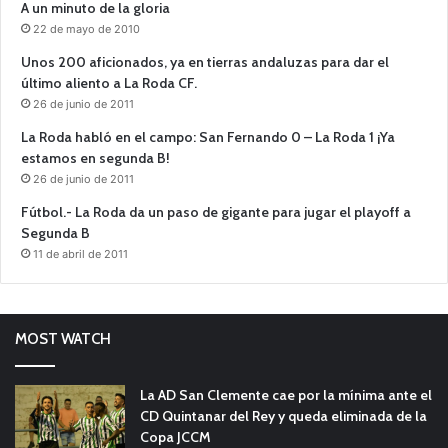
A un minuto de la gloria
22 de mayo de 2010
Unos 200 aficionados, ya en tierras andaluzas para dar el
último aliento a La Roda CF.
26 de junio de 2011
La Roda habló en el campo: San Fernando 0 – La Roda 1 ¡Ya
estamos en segunda B!
26 de junio de 2011
Fútbol.- La Roda da un paso de gigante para jugar el playoff a
Segunda B
11 de abril de 2011
MOST WATCH
La AD San Clemente cae por la mínima ante el
CD Quintanar del Rey y queda eliminada de la
Copa JCCM