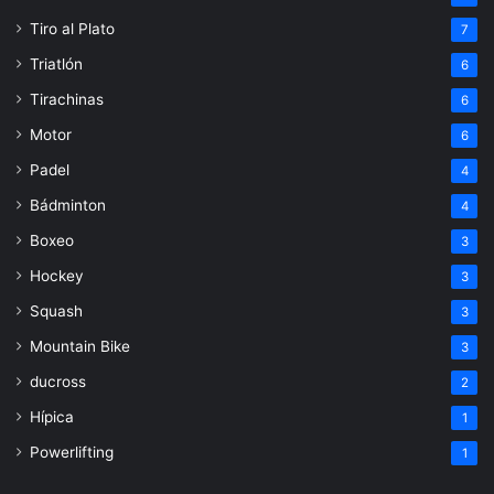
Tiro al Plato
7
Triatlón
6
Tirachinas
6
Motor
6
Padel
4
Bádminton
4
Boxeo
3
Hockey
3
Squash
3
Mountain Bike
3
ducross
2
Hípica
1
Powerlifting
1