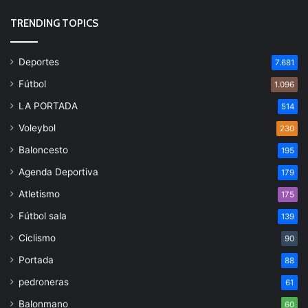
TRENDING TOPICS
Deportes
7.681
Fútbol
1.096
LA PORTADA
514
Voleybol
230
Baloncesto
195
Agenda Deportiva
179
Atletismo
175
Fútbol sala
139
Ciclismo
90
Portada
88
pedroneras
61
Balonmano
60