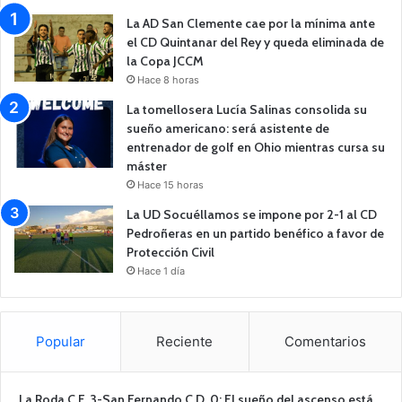
La AD San Clemente cae por la mínima ante
el CD Quintanar del Rey y queda eliminada de
la Copa JCCM
Hace 8 horas
La tomellosera Lucía Salinas consolida su
sueño americano: será asistente de
entrenador de golf en Ohio mientras cursa su
máster
Hace 15 horas
La UD Socuéllamos se impone por 2-1 al CD
Pedroñeras en un partido benéfico a favor de
Protección Civil
Hace 1 día
Popular
Reciente
Comentarios
La Roda C.F. 3-San Fernando C.D. 0: El sueño del ascenso está