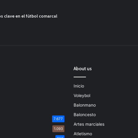
s clave en el fútbol comarcal
About us
Inicio
Voleybol
Balonmano
Baloncesto
7.677
Artes marciales
1.093
Atletismo