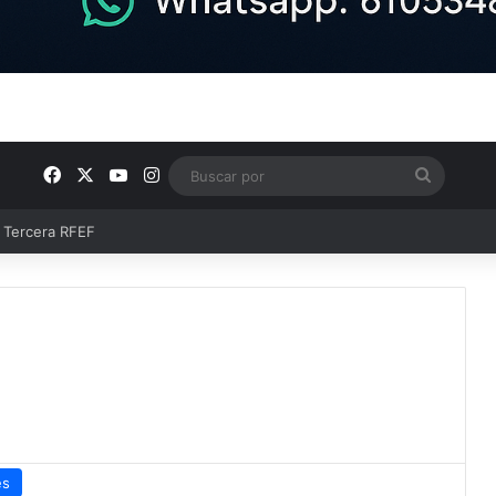
Facebook
X
YouTube
Instagram
Buscar
por
ntos clave en el fútbol comarcal
es