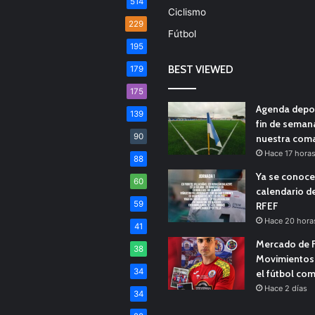
514
Ciclismo
229
Fútbol
195
BEST VIEWED
179
175
Agenda depor
139
fin de seman
90
nuestra com
Hace 17 hora
88
Ya se conoce
60
calendario d
59
RFEF
Hace 20 hora
41
Mercado de F
38
Movimientos 
34
el fútbol co
Hace 2 días
34