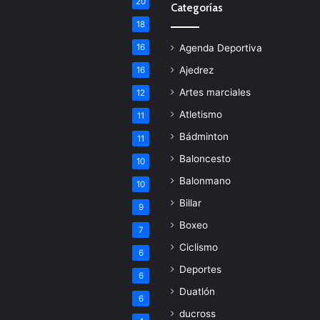
20
Categorías
18
16
Agenda Deportiva
Ajedrez
16
Artes marciales
12
Atletismo
11
Bádminton
11
Baloncesto
10
Balonmano
10
Billar
9
Boxeo
7
Ciclismo
6
Deportes
6
Duatlón
6
ducross