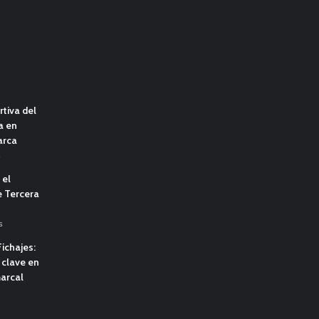
tiva del
a en
arca
s
 el
e Tercera
s
ichajes:
clave en
marcal