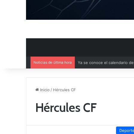
Noticias de última hora
Mercado de Fichajes: Movimie
Inicio
/
Hércules CF
Hércules CF
Deport