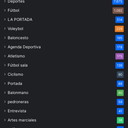
Deportes
7.675
Fútbol
1.092
LA PORTADA
514
Voleybol
229
Baloncesto
195
Agenda Deportiva
178
Atletismo
175
Fútbol sala
139
Ciclismo
90
Portada
88
Balonmano
60
pedroneras
59
Entrevista
41
Artes marciales
38