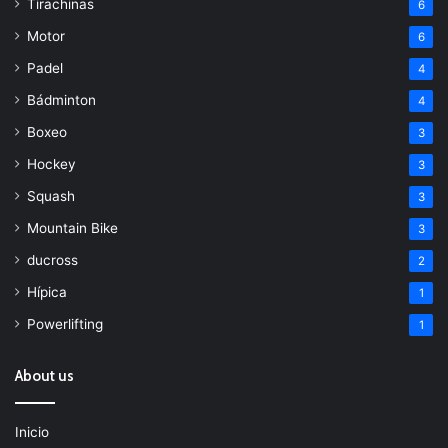
Tirachinas
6
Motor
6
Padel
4
Bádminton
4
Boxeo
3
Hockey
3
Squash
3
Mountain Bike
3
ducross
2
Hípica
1
Powerlifting
1
About us
Inicio