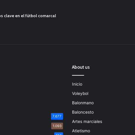
s clave en el fútbol comarcal
About us
Inicio
Voleybol
Balonmano
Baloncesto
7.677
Artes marciales
1.093
Atletismo