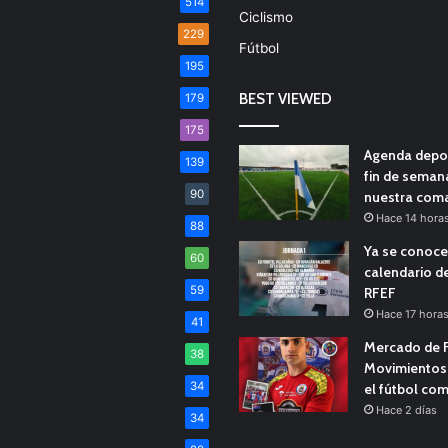
514
Ciclismo
229
Fútbol
195
BEST VIEWED
179
175
Agenda depor
139
fin de seman
90
nuestra com
Hace 14 hora
88
Ya se conoce
60
calendario d
59
RFEF
Hace 17 hora
41
Mercado de F
38
Movimientos 
34
el fútbol co
Hace 2 días
34