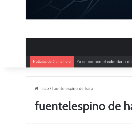
Noticias de última hora
Mercado de Fichajes: Movimie
Inicio
/
fuentelespino de haro
fuentelespino de h