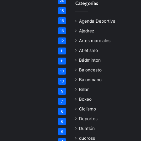
20
Categorías
18
16
Agenda Deportiva
Ajedrez
16
Artes marciales
12
Atletismo
11
Bádminton
11
Baloncesto
10
Balonmano
10
Billar
9
Boxeo
7
Ciclismo
6
Deportes
6
Duatlón
6
ducross