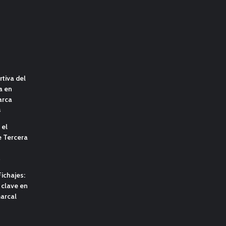
tiva del
a en
arca
s
 el
e Tercera
s
ichajes:
clave en
marcal