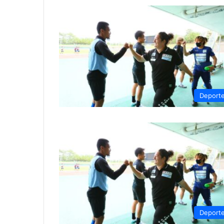
Deport
Deport