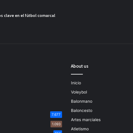
s clave en el fútbol comarcal
About us
Inicio
Voleybol
Balonmano
Baloncesto
7.677
Artes marciales
1.093
Atletismo