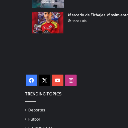
Mercado de Fichajes: Movimiento
Hace 1 día
Facebook
X
YouTube
Instagram
TRENDING TOPICS
Deportes
Fútbol