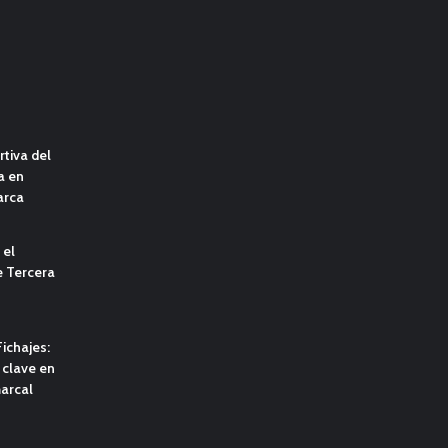
tiva del
a en
arca
 el
e Tercera
ichajes:
clave en
marcal