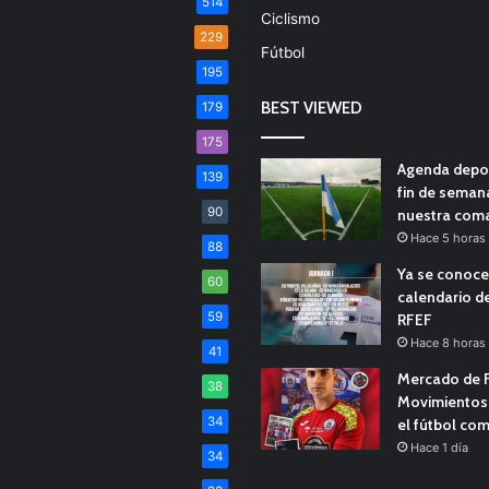
514
Ciclismo
229
Fútbol
195
BEST VIEWED
179
175
Agenda depor
139
fin de seman
90
nuestra com
Hace 5 horas
88
Ya se conoce
60
calendario d
59
RFEF
Hace 8 horas
41
Mercado de F
38
Movimientos 
34
el fútbol co
Hace 1 día
34