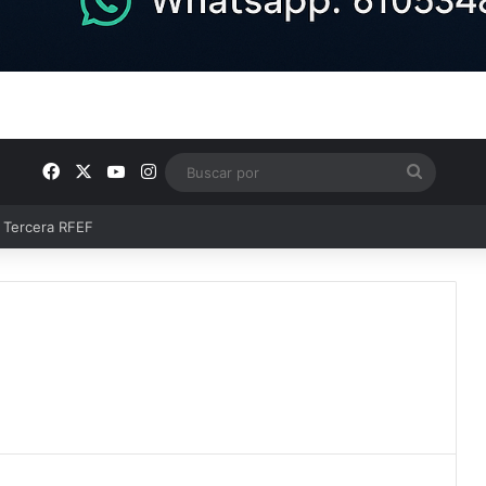
Facebook
X
YouTube
Instagram
Buscar
por
ntos clave en el fútbol comarcal