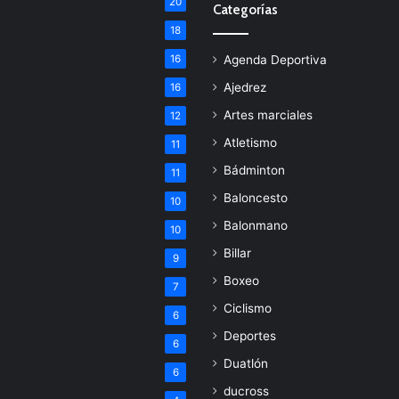
20
Categorías
18
16
Agenda Deportiva
Ajedrez
16
Artes marciales
12
Atletismo
11
Bádminton
11
Baloncesto
10
Balonmano
10
Billar
9
Boxeo
7
Ciclismo
6
Deportes
6
Duatlón
6
ducross