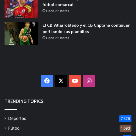
fútbol comarcal
Hace 22 horas
El CB Villarrobledo y el CB Criptana continúan
perfilando sus plantillas
Hace 22 horas
Facebook
X
YouTube
Instagram
TRENDING TOPICS
Deportes
7.676
Fútbol
1.093