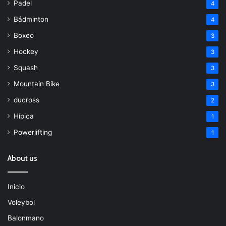
Padel
4
Bádminton
4
Boxeo
3
Hockey
3
Squash
3
Mountain Bike
3
ducross
2
Hípica
1
Powerlifting
1
About us
Inicio
Voleybol
Balonmano