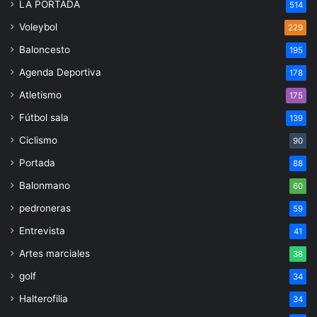
LA PORTADA
514
Voleybol
229
Baloncesto
195
Agenda Deportiva
178
Atletismo
175
Fútbol sala
139
Ciclismo
90
Portada
88
Balonmano
60
pedroneras
59
Entrevista
41
Artes marciales
38
golf
34
Halterofilia
34