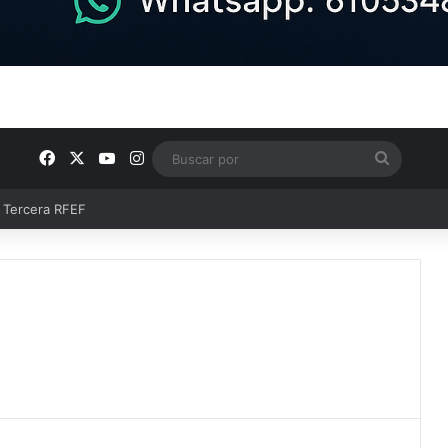
Facebook
X
YouTube
Instagram
Buscar
por
ntos clave en el fútbol comarcal