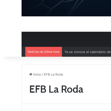
Noticias de última hora
Mercado de Fichajes: Movimie
Inicio
/
EFB La Roda
EFB La Roda