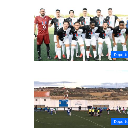
Deport
Deport