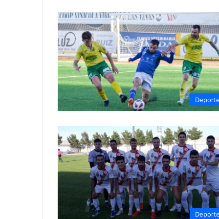
Deport
Deport