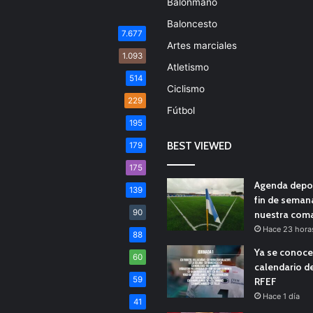
Balonmano
Baloncesto
7.677
Artes marciales
1.093
Atletismo
514
Ciclismo
229
Fútbol
195
BEST VIEWED
179
175
Agenda depor
139
fin de seman
90
nuestra com
Hace 23 hora
88
Ya se conoce
60
calendario d
59
RFEF
Hace 1 día
41