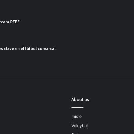
ercera RFEF
s clave en el fútbol comarcal
About us
Inicio
Voleybol