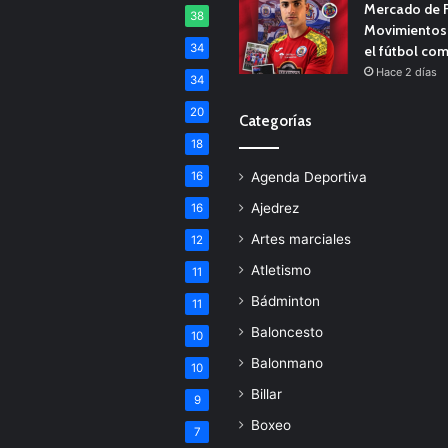
Mercado de F
38
Movimientos 
34
el fútbol co
Hace 2 días
34
20
Categorías
18
16
Agenda Deportiva
Ajedrez
16
Artes marciales
12
Atletismo
11
Bádminton
11
Baloncesto
10
Balonmano
10
Billar
9
Boxeo
7